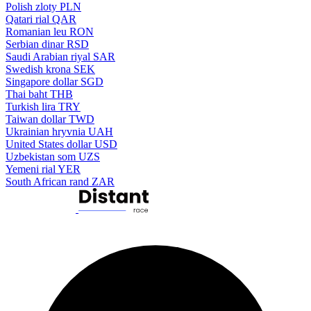
Polish zloty
PLN
Qatari rial
QAR
Romanian leu
RON
Serbian dinar
RSD
Saudi Arabian riyal
SAR
Swedish krona
SEK
Singapore dollar
SGD
Thai baht
THB
Turkish lira
TRY
Taiwan dollar
TWD
Ukrainian hryvnia
UAH
United States dollar
USD
Uzbekistan som
UZS
Yemeni rial
YER
South African rand
ZAR