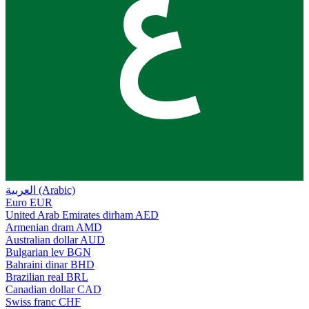
ع
العربية (Arabic)
Euro
EUR
United Arab Emirates dirham
AED
Armenian dram
AMD
Australian dollar
AUD
Bulgarian lev
BGN
Bahraini dinar
BHD
Brazilian real
BRL
Canadian dollar
CAD
Swiss franc
CHF