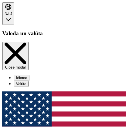
NZD
Valoda un valūta
Close modal
Idioma
Valūta