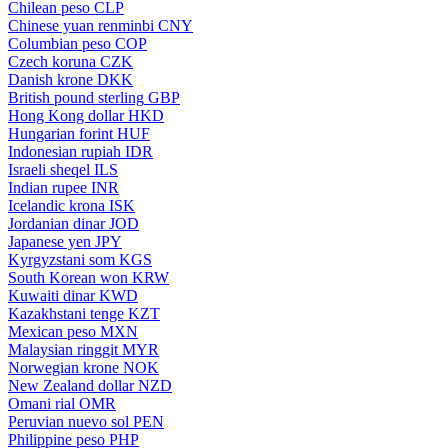
Chilean peso
CLP
Chinese yuan renminbi
CNY
Columbian peso
COP
Czech koruna
CZK
Danish krone
DKK
British pound sterling
GBP
Hong Kong dollar
HKD
Hungarian forint
HUF
Indonesian rupiah
IDR
Israeli sheqel
ILS
Indian rupee
INR
Icelandic krona
ISK
Jordanian dinar
JOD
Japanese yen
JPY
Kyrgyzstani som
KGS
South Korean won
KRW
Kuwaiti dinar
KWD
Kazakhstani tenge
KZT
Mexican peso
MXN
Malaysian ringgit
MYR
Norwegian krone
NOK
New Zealand dollar
NZD
Omani rial
OMR
Peruvian nuevo sol
PEN
Philippine peso
PHP