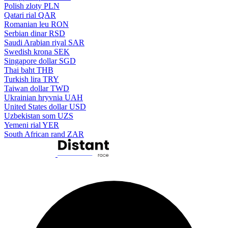
Polish zloty
PLN
Qatari rial
QAR
Romanian leu
RON
Serbian dinar
RSD
Saudi Arabian riyal
SAR
Swedish krona
SEK
Singapore dollar
SGD
Thai baht
THB
Turkish lira
TRY
Taiwan dollar
TWD
Ukrainian hryvnia
UAH
United States dollar
USD
Uzbekistan som
UZS
Yemeni rial
YER
South African rand
ZAR