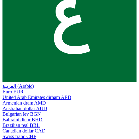
ع
العربية (Arabic)
Euro
EUR
United Arab Emirates dirham
AED
Armenian dram
AMD
Australian dollar
AUD
Bulgarian lev
BGN
Bahraini dinar
BHD
Brazilian real
BRL
Canadian dollar
CAD
Swiss franc
CHF