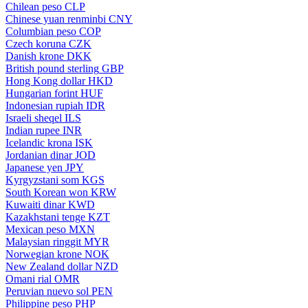
Chilean peso
CLP
Chinese yuan renminbi
CNY
Columbian peso
COP
Czech koruna
CZK
Danish krone
DKK
British pound sterling
GBP
Hong Kong dollar
HKD
Hungarian forint
HUF
Indonesian rupiah
IDR
Israeli sheqel
ILS
Indian rupee
INR
Icelandic krona
ISK
Jordanian dinar
JOD
Japanese yen
JPY
Kyrgyzstani som
KGS
South Korean won
KRW
Kuwaiti dinar
KWD
Kazakhstani tenge
KZT
Mexican peso
MXN
Malaysian ringgit
MYR
Norwegian krone
NOK
New Zealand dollar
NZD
Omani rial
OMR
Peruvian nuevo sol
PEN
Philippine peso
PHP