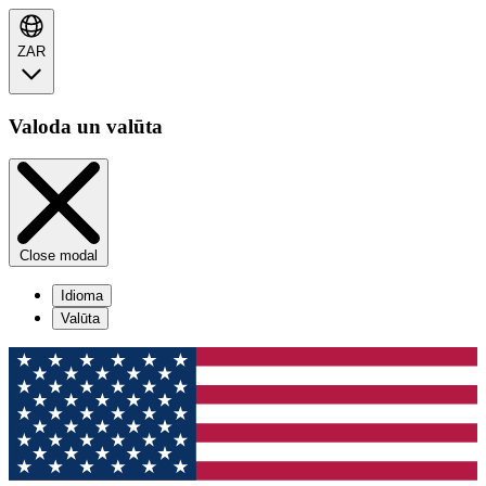
ZAR
Valoda un valūta
Close modal
Idioma
Valūta