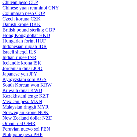
Chilean peso
CLP
Chinese yuan renminbi
CNY
Columbian peso
COP
Czech koruna
CZK
Danish krone
DKK
British pound sterling
GBP
Hong Kong dollar
HKD
Hungarian forint
HUF
Indonesian rupiah
IDR
Israeli sheqel
ILS
Indian rupee
INR
Icelandic krona
ISK
Jordanian dinar
JOD
Japanese yen
JPY
Kyrgyzstani som
KGS
South Korean won
KRW
Kuwaiti dinar
KWD
Kazakhstani tenge
KZT
Mexican peso
MXN
Malaysian ringgit
MYR
Norwegian krone
NOK
New Zealand dollar
NZD
Omani rial
OMR
Peruvian nuevo sol
PEN
Philippine peso
PHP