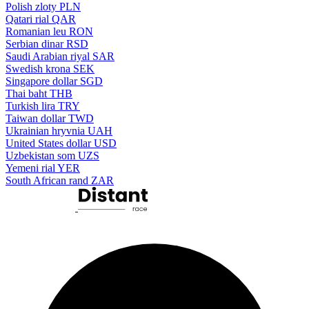
Polish zloty
PLN
Qatari rial
QAR
Romanian leu
RON
Serbian dinar
RSD
Saudi Arabian riyal
SAR
Swedish krona
SEK
Singapore dollar
SGD
Thai baht
THB
Turkish lira
TRY
Taiwan dollar
TWD
Ukrainian hryvnia
UAH
United States dollar
USD
Uzbekistan som
UZS
Yemeni rial
YER
South African rand
ZAR