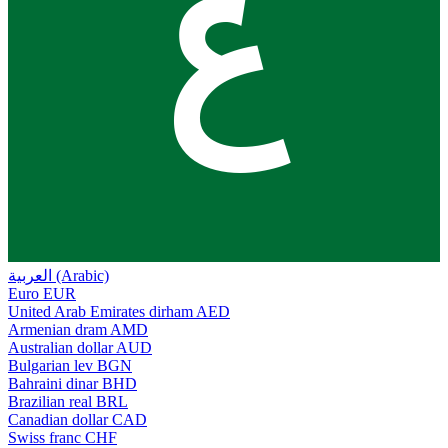
ع
العربية (Arabic)
Euro
EUR
United Arab Emirates dirham
AED
Armenian dram
AMD
Australian dollar
AUD
Bulgarian lev
BGN
Bahraini dinar
BHD
Brazilian real
BRL
Canadian dollar
CAD
Swiss franc
CHF