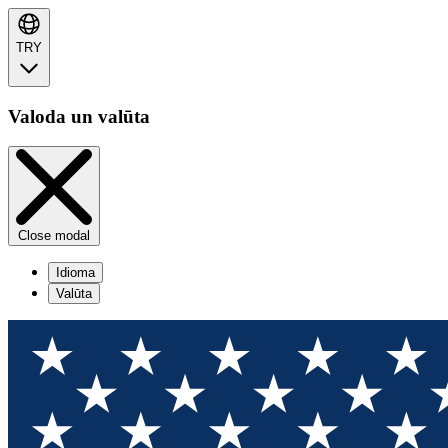
TRY
Valoda un valūta
Close modal
Idioma
Valūta