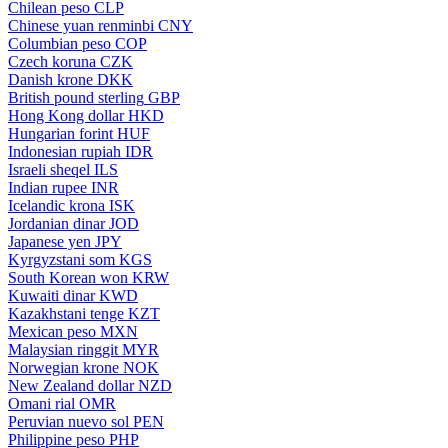
Chilean peso
CLP
Chinese yuan renminbi
CNY
Columbian peso
COP
Czech koruna
CZK
Danish krone
DKK
British pound sterling
GBP
Hong Kong dollar
HKD
Hungarian forint
HUF
Indonesian rupiah
IDR
Israeli sheqel
ILS
Indian rupee
INR
Icelandic krona
ISK
Jordanian dinar
JOD
Japanese yen
JPY
Kyrgyzstani som
KGS
South Korean won
KRW
Kuwaiti dinar
KWD
Kazakhstani tenge
KZT
Mexican peso
MXN
Malaysian ringgit
MYR
Norwegian krone
NOK
New Zealand dollar
NZD
Omani rial
OMR
Peruvian nuevo sol
PEN
Philippine peso
PHP