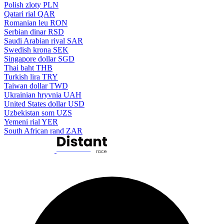
Polish zloty
PLN
Qatari rial
QAR
Romanian leu
RON
Serbian dinar
RSD
Saudi Arabian riyal
SAR
Swedish krona
SEK
Singapore dollar
SGD
Thai baht
THB
Turkish lira
TRY
Taiwan dollar
TWD
Ukrainian hryvnia
UAH
United States dollar
USD
Uzbekistan som
UZS
Yemeni rial
YER
South African rand
ZAR