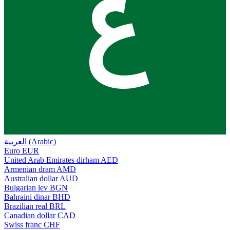
ع
العربية (Arabic)
Euro
EUR
United Arab Emirates dirham
AED
Armenian dram
AMD
Australian dollar
AUD
Bulgarian lev
BGN
Bahraini dinar
BHD
Brazilian real
BRL
Canadian dollar
CAD
Swiss franc
CHF