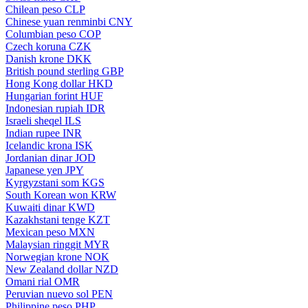
Chilean peso
CLP
Chinese yuan renminbi
CNY
Columbian peso
COP
Czech koruna
CZK
Danish krone
DKK
British pound sterling
GBP
Hong Kong dollar
HKD
Hungarian forint
HUF
Indonesian rupiah
IDR
Israeli sheqel
ILS
Indian rupee
INR
Icelandic krona
ISK
Jordanian dinar
JOD
Japanese yen
JPY
Kyrgyzstani som
KGS
South Korean won
KRW
Kuwaiti dinar
KWD
Kazakhstani tenge
KZT
Mexican peso
MXN
Malaysian ringgit
MYR
Norwegian krone
NOK
New Zealand dollar
NZD
Omani rial
OMR
Peruvian nuevo sol
PEN
Philippine peso
PHP