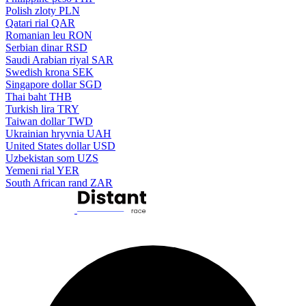
Polish zloty
PLN
Qatari rial
QAR
Romanian leu
RON
Serbian dinar
RSD
Saudi Arabian riyal
SAR
Swedish krona
SEK
Singapore dollar
SGD
Thai baht
THB
Turkish lira
TRY
Taiwan dollar
TWD
Ukrainian hryvnia
UAH
United States dollar
USD
Uzbekistan som
UZS
Yemeni rial
YER
South African rand
ZAR