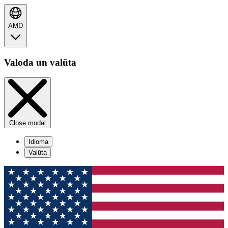
AMD
Valoda un valūta
Close modal
Idioma
Valūta