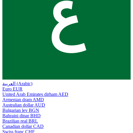
ع
العربية (Arabic)
Euro
EUR
United Arab Emirates dirham
AED
Armenian dram
AMD
Australian dollar
AUD
Bulgarian lev
BGN
Bahraini dinar
BHD
Brazilian real
BRL
Canadian dollar
CAD
Swiss franc
CHF