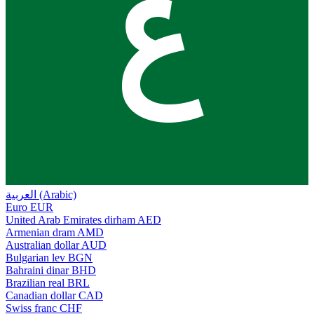
ع
العربية (Arabic)
Euro
EUR
United Arab Emirates dirham
AED
Armenian dram
AMD
Australian dollar
AUD
Bulgarian lev
BGN
Bahraini dinar
BHD
Brazilian real
BRL
Canadian dollar
CAD
Swiss franc
CHF