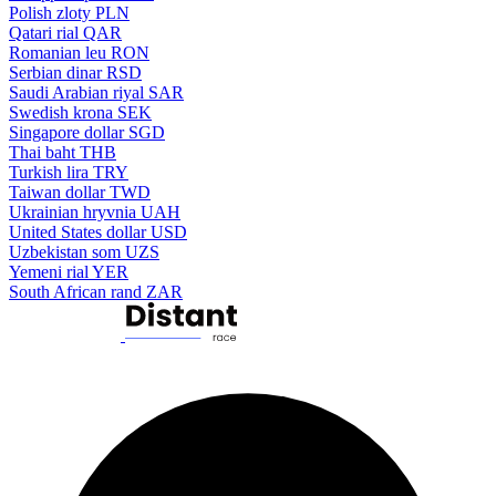
Polish zloty
PLN
Qatari rial
QAR
Romanian leu
RON
Serbian dinar
RSD
Saudi Arabian riyal
SAR
Swedish krona
SEK
Singapore dollar
SGD
Thai baht
THB
Turkish lira
TRY
Taiwan dollar
TWD
Ukrainian hryvnia
UAH
United States dollar
USD
Uzbekistan som
UZS
Yemeni rial
YER
South African rand
ZAR