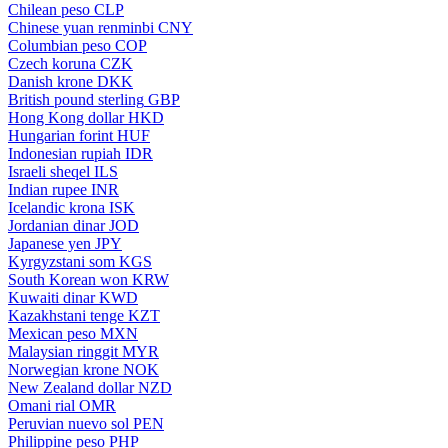
Chilean peso
CLP
Chinese yuan renminbi
CNY
Columbian peso
COP
Czech koruna
CZK
Danish krone
DKK
British pound sterling
GBP
Hong Kong dollar
HKD
Hungarian forint
HUF
Indonesian rupiah
IDR
Israeli sheqel
ILS
Indian rupee
INR
Icelandic krona
ISK
Jordanian dinar
JOD
Japanese yen
JPY
Kyrgyzstani som
KGS
South Korean won
KRW
Kuwaiti dinar
KWD
Kazakhstani tenge
KZT
Mexican peso
MXN
Malaysian ringgit
MYR
Norwegian krone
NOK
New Zealand dollar
NZD
Omani rial
OMR
Peruvian nuevo sol
PEN
Philippine peso
PHP