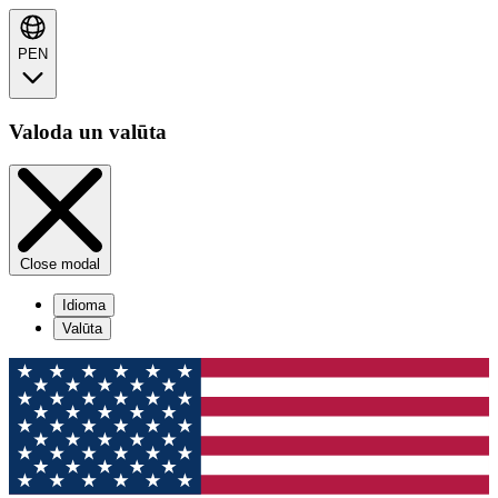
PEN
Valoda un valūta
Close modal
Idioma
Valūta