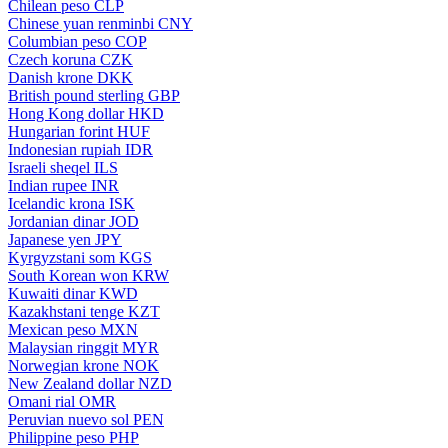
Chilean peso
CLP
Chinese yuan renminbi
CNY
Columbian peso
COP
Czech koruna
CZK
Danish krone
DKK
British pound sterling
GBP
Hong Kong dollar
HKD
Hungarian forint
HUF
Indonesian rupiah
IDR
Israeli sheqel
ILS
Indian rupee
INR
Icelandic krona
ISK
Jordanian dinar
JOD
Japanese yen
JPY
Kyrgyzstani som
KGS
South Korean won
KRW
Kuwaiti dinar
KWD
Kazakhstani tenge
KZT
Mexican peso
MXN
Malaysian ringgit
MYR
Norwegian krone
NOK
New Zealand dollar
NZD
Omani rial
OMR
Peruvian nuevo sol
PEN
Philippine peso
PHP