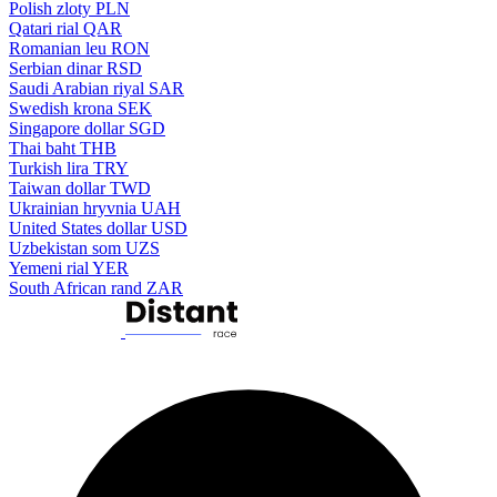
Polish zloty
PLN
Qatari rial
QAR
Romanian leu
RON
Serbian dinar
RSD
Saudi Arabian riyal
SAR
Swedish krona
SEK
Singapore dollar
SGD
Thai baht
THB
Turkish lira
TRY
Taiwan dollar
TWD
Ukrainian hryvnia
UAH
United States dollar
USD
Uzbekistan som
UZS
Yemeni rial
YER
South African rand
ZAR