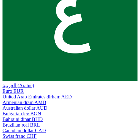
ع
العربية (Arabic)
Euro
EUR
United Arab Emirates dirham
AED
Armenian dram
AMD
Australian dollar
AUD
Bulgarian lev
BGN
Bahraini dinar
BHD
Brazilian real
BRL
Canadian dollar
CAD
Swiss franc
CHF