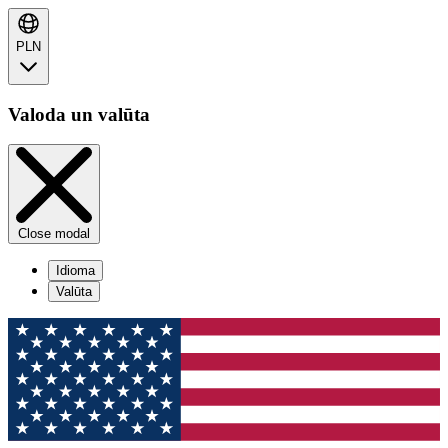
PLN
Valoda un valūta
Close modal
Idioma
Valūta