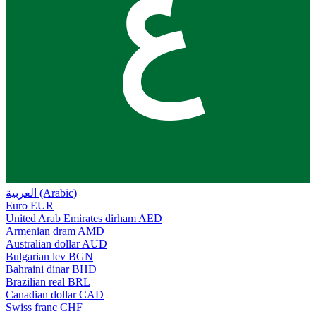
ع
العربية (Arabic)
Euro
EUR
United Arab Emirates dirham
AED
Armenian dram
AMD
Australian dollar
AUD
Bulgarian lev
BGN
Bahraini dinar
BHD
Brazilian real
BRL
Canadian dollar
CAD
Swiss franc
CHF