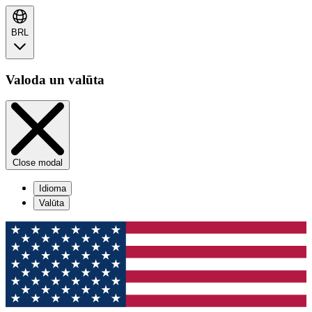
BRL
Valoda un valūta
Close modal
Idioma
Valūta