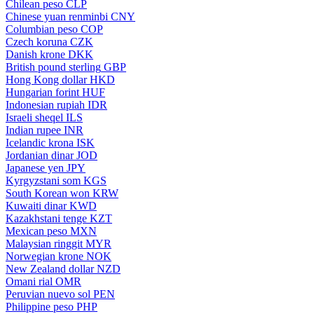
Chilean peso
CLP
Chinese yuan renminbi
CNY
Columbian peso
COP
Czech koruna
CZK
Danish krone
DKK
British pound sterling
GBP
Hong Kong dollar
HKD
Hungarian forint
HUF
Indonesian rupiah
IDR
Israeli sheqel
ILS
Indian rupee
INR
Icelandic krona
ISK
Jordanian dinar
JOD
Japanese yen
JPY
Kyrgyzstani som
KGS
South Korean won
KRW
Kuwaiti dinar
KWD
Kazakhstani tenge
KZT
Mexican peso
MXN
Malaysian ringgit
MYR
Norwegian krone
NOK
New Zealand dollar
NZD
Omani rial
OMR
Peruvian nuevo sol
PEN
Philippine peso
PHP