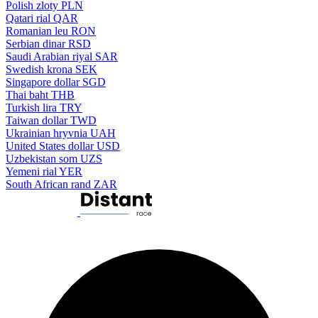
Polish zloty
PLN
Qatari rial
QAR
Romanian leu
RON
Serbian dinar
RSD
Saudi Arabian riyal
SAR
Swedish krona
SEK
Singapore dollar
SGD
Thai baht
THB
Turkish lira
TRY
Taiwan dollar
TWD
Ukrainian hryvnia
UAH
United States dollar
USD
Uzbekistan som
UZS
Yemeni rial
YER
South African rand
ZAR