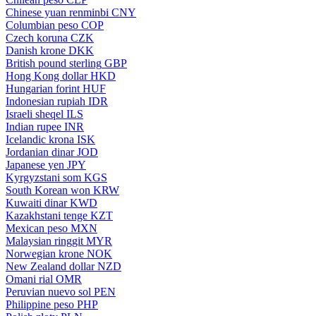
Chinese yuan renminbi
CNY
Columbian peso
COP
Czech koruna
CZK
Danish krone
DKK
British pound sterling
GBP
Hong Kong dollar
HKD
Hungarian forint
HUF
Indonesian rupiah
IDR
Israeli sheqel
ILS
Indian rupee
INR
Icelandic krona
ISK
Jordanian dinar
JOD
Japanese yen
JPY
Kyrgyzstani som
KGS
South Korean won
KRW
Kuwaiti dinar
KWD
Kazakhstani tenge
KZT
Mexican peso
MXN
Malaysian ringgit
MYR
Norwegian krone
NOK
New Zealand dollar
NZD
Omani rial
OMR
Peruvian nuevo sol
PEN
Philippine peso
PHP