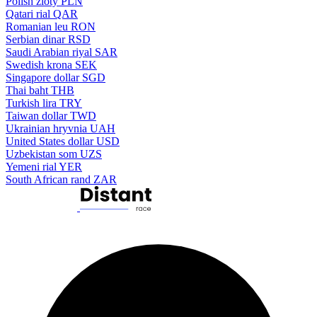
Polish zloty
PLN
Qatari rial
QAR
Romanian leu
RON
Serbian dinar
RSD
Saudi Arabian riyal
SAR
Swedish krona
SEK
Singapore dollar
SGD
Thai baht
THB
Turkish lira
TRY
Taiwan dollar
TWD
Ukrainian hryvnia
UAH
United States dollar
USD
Uzbekistan som
UZS
Yemeni rial
YER
South African rand
ZAR