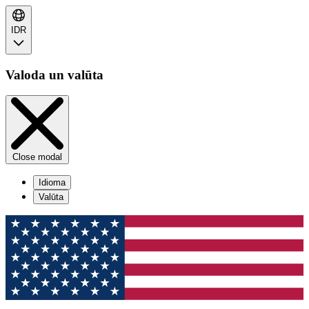
IDR
Valoda un valūta
Close modal
Idioma
Valūta