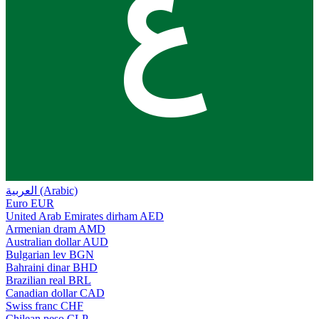
ع
العربية (Arabic)
Euro
EUR
United Arab Emirates dirham
AED
Armenian dram
AMD
Australian dollar
AUD
Bulgarian lev
BGN
Bahraini dinar
BHD
Brazilian real
BRL
Canadian dollar
CAD
Swiss franc
CHF
Chilean peso
CLP