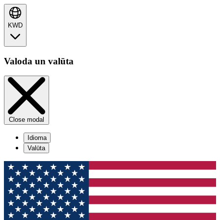
KWD
Valoda un valūta
Close modal
Idioma
Valūta