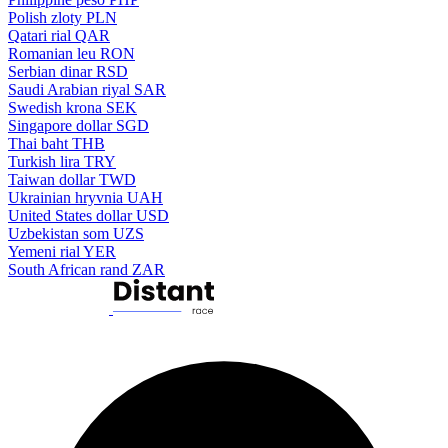
Polish zloty
PLN
Qatari rial
QAR
Romanian leu
RON
Serbian dinar
RSD
Saudi Arabian riyal
SAR
Swedish krona
SEK
Singapore dollar
SGD
Thai baht
THB
Turkish lira
TRY
Taiwan dollar
TWD
Ukrainian hryvnia
UAH
United States dollar
USD
Uzbekistan som
UZS
Yemeni rial
YER
South African rand
ZAR