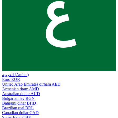
ع
العربية (Arabic)
Euro
EUR
United Arab Emirates dirham
AED
Armenian dram
AMD
Australian dollar
AUD
Bulgarian lev
BGN
Bahraini dinar
BHD
Brazilian real
BRL
Canadian dollar
CAD
Swiss franc
CHF