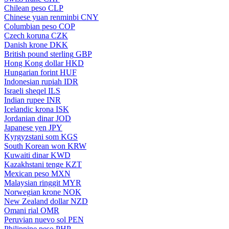
Chilean peso
CLP
Chinese yuan renminbi
CNY
Columbian peso
COP
Czech koruna
CZK
Danish krone
DKK
British pound sterling
GBP
Hong Kong dollar
HKD
Hungarian forint
HUF
Indonesian rupiah
IDR
Israeli sheqel
ILS
Indian rupee
INR
Icelandic krona
ISK
Jordanian dinar
JOD
Japanese yen
JPY
Kyrgyzstani som
KGS
South Korean won
KRW
Kuwaiti dinar
KWD
Kazakhstani tenge
KZT
Mexican peso
MXN
Malaysian ringgit
MYR
Norwegian krone
NOK
New Zealand dollar
NZD
Omani rial
OMR
Peruvian nuevo sol
PEN
Philippine peso
PHP