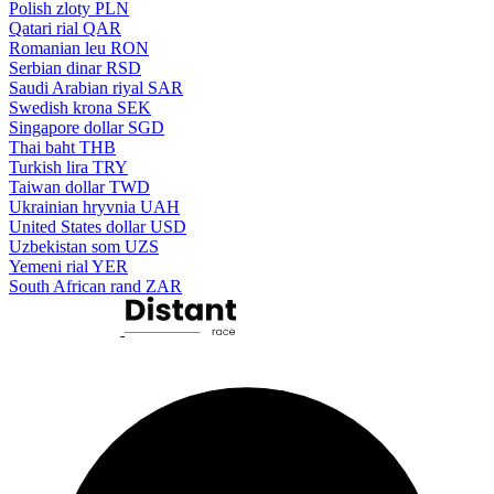
Polish zloty
PLN
Qatari rial
QAR
Romanian leu
RON
Serbian dinar
RSD
Saudi Arabian riyal
SAR
Swedish krona
SEK
Singapore dollar
SGD
Thai baht
THB
Turkish lira
TRY
Taiwan dollar
TWD
Ukrainian hryvnia
UAH
United States dollar
USD
Uzbekistan som
UZS
Yemeni rial
YER
South African rand
ZAR