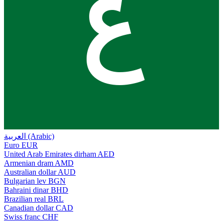
ع
العربية (Arabic)
Euro
EUR
United Arab Emirates dirham
AED
Armenian dram
AMD
Australian dollar
AUD
Bulgarian lev
BGN
Bahraini dinar
BHD
Brazilian real
BRL
Canadian dollar
CAD
Swiss franc
CHF