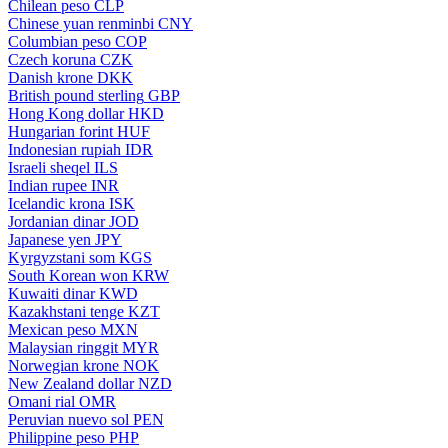
Chilean peso
CLP
Chinese yuan renminbi
CNY
Columbian peso
COP
Czech koruna
CZK
Danish krone
DKK
British pound sterling
GBP
Hong Kong dollar
HKD
Hungarian forint
HUF
Indonesian rupiah
IDR
Israeli sheqel
ILS
Indian rupee
INR
Icelandic krona
ISK
Jordanian dinar
JOD
Japanese yen
JPY
Kyrgyzstani som
KGS
South Korean won
KRW
Kuwaiti dinar
KWD
Kazakhstani tenge
KZT
Mexican peso
MXN
Malaysian ringgit
MYR
Norwegian krone
NOK
New Zealand dollar
NZD
Omani rial
OMR
Peruvian nuevo sol
PEN
Philippine peso
PHP