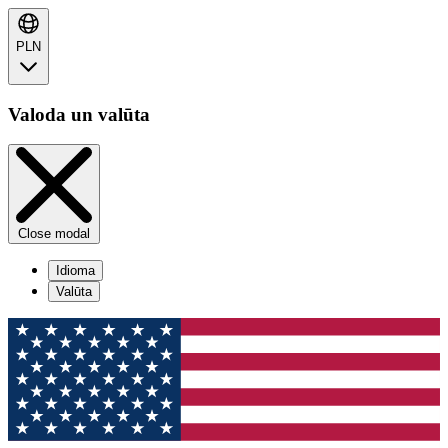
PLN
Valoda un valūta
Close modal
Idioma
Valūta