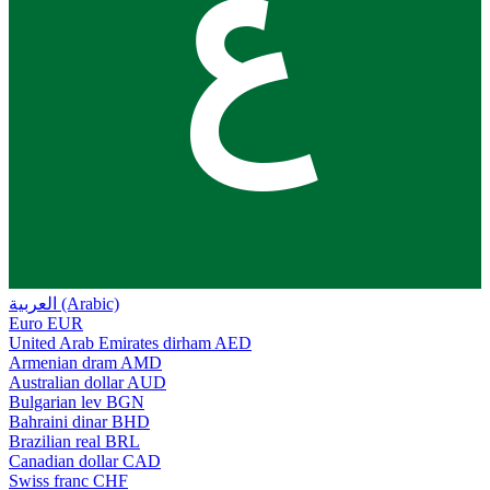
ع
العربية (Arabic)
Euro
EUR
United Arab Emirates dirham
AED
Armenian dram
AMD
Australian dollar
AUD
Bulgarian lev
BGN
Bahraini dinar
BHD
Brazilian real
BRL
Canadian dollar
CAD
Swiss franc
CHF