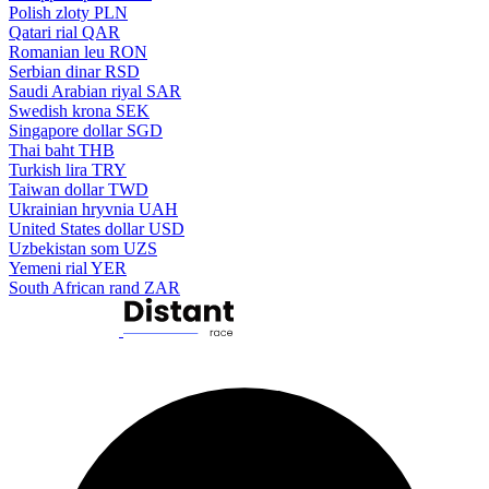
Polish zloty
PLN
Qatari rial
QAR
Romanian leu
RON
Serbian dinar
RSD
Saudi Arabian riyal
SAR
Swedish krona
SEK
Singapore dollar
SGD
Thai baht
THB
Turkish lira
TRY
Taiwan dollar
TWD
Ukrainian hryvnia
UAH
United States dollar
USD
Uzbekistan som
UZS
Yemeni rial
YER
South African rand
ZAR