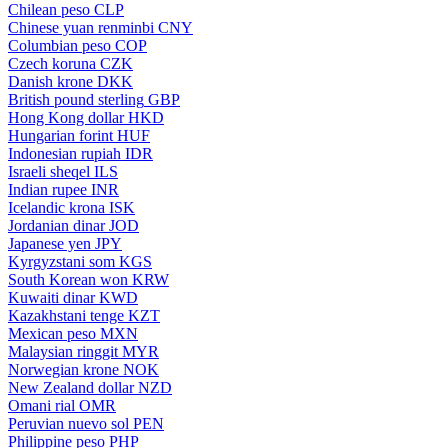
Chilean peso
CLP
Chinese yuan renminbi
CNY
Columbian peso
COP
Czech koruna
CZK
Danish krone
DKK
British pound sterling
GBP
Hong Kong dollar
HKD
Hungarian forint
HUF
Indonesian rupiah
IDR
Israeli sheqel
ILS
Indian rupee
INR
Icelandic krona
ISK
Jordanian dinar
JOD
Japanese yen
JPY
Kyrgyzstani som
KGS
South Korean won
KRW
Kuwaiti dinar
KWD
Kazakhstani tenge
KZT
Mexican peso
MXN
Malaysian ringgit
MYR
Norwegian krone
NOK
New Zealand dollar
NZD
Omani rial
OMR
Peruvian nuevo sol
PEN
Philippine peso
PHP