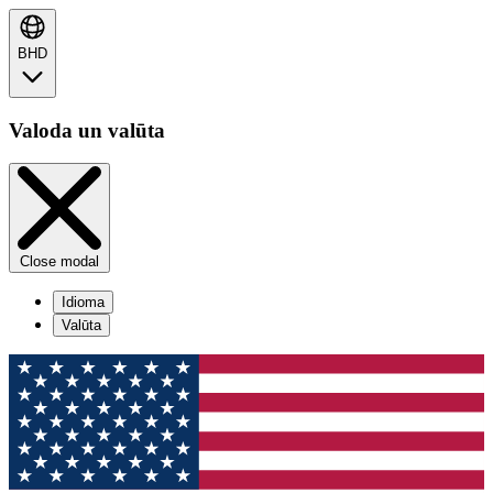
BHD
Valoda un valūta
Close modal
Idioma
Valūta