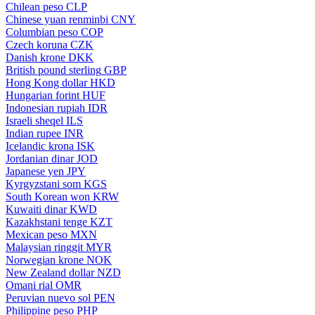
Chilean peso
CLP
Chinese yuan renminbi
CNY
Columbian peso
COP
Czech koruna
CZK
Danish krone
DKK
British pound sterling
GBP
Hong Kong dollar
HKD
Hungarian forint
HUF
Indonesian rupiah
IDR
Israeli sheqel
ILS
Indian rupee
INR
Icelandic krona
ISK
Jordanian dinar
JOD
Japanese yen
JPY
Kyrgyzstani som
KGS
South Korean won
KRW
Kuwaiti dinar
KWD
Kazakhstani tenge
KZT
Mexican peso
MXN
Malaysian ringgit
MYR
Norwegian krone
NOK
New Zealand dollar
NZD
Omani rial
OMR
Peruvian nuevo sol
PEN
Philippine peso
PHP