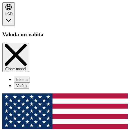
USD
Valoda un valūta
Close modal
Idioma
Valūta