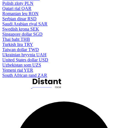
Polish zloty
PLN
Qatari rial
QAR
Romanian leu
RON
Serbian dinar
RSD
Saudi Arabian riyal
SAR
Swedish krona
SEK
Singapore dollar
SGD
Thai baht
THB
Turkish lira
TRY
Taiwan dollar
TWD
Ukrainian hryvnia
UAH
United States dollar
USD
Uzbekistan som
UZS
Yemeni rial
YER
South African rand
ZAR