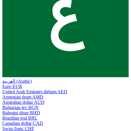
ع
العربية (Arabic)
Euro
EUR
United Arab Emirates dirham
AED
Armenian dram
AMD
Australian dollar
AUD
Bulgarian lev
BGN
Bahraini dinar
BHD
Brazilian real
BRL
Canadian dollar
CAD
Swiss franc
CHF