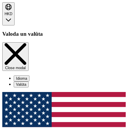
HKD
Valoda un valūta
Close modal
Idioma
Valūta