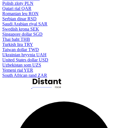
Polish zloty
PLN
Qatari rial
QAR
Romanian leu
RON
Serbian dinar
RSD
Saudi Arabian riyal
SAR
Swedish krona
SEK
Singapore dollar
SGD
Thai baht
THB
Turkish lira
TRY
Taiwan dollar
TWD
Ukrainian hryvnia
UAH
United States dollar
USD
Uzbekistan som
UZS
Yemeni rial
YER
South African rand
ZAR