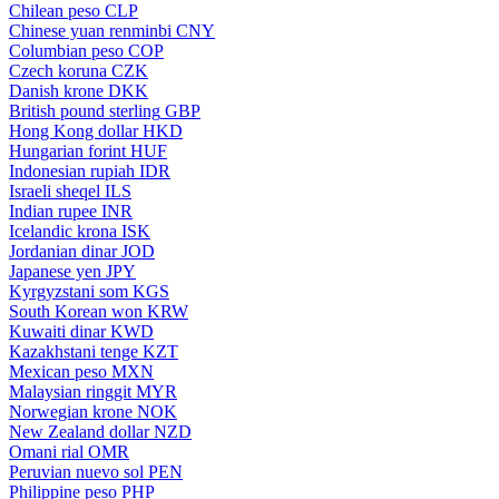
Chilean peso
CLP
Chinese yuan renminbi
CNY
Columbian peso
COP
Czech koruna
CZK
Danish krone
DKK
British pound sterling
GBP
Hong Kong dollar
HKD
Hungarian forint
HUF
Indonesian rupiah
IDR
Israeli sheqel
ILS
Indian rupee
INR
Icelandic krona
ISK
Jordanian dinar
JOD
Japanese yen
JPY
Kyrgyzstani som
KGS
South Korean won
KRW
Kuwaiti dinar
KWD
Kazakhstani tenge
KZT
Mexican peso
MXN
Malaysian ringgit
MYR
Norwegian krone
NOK
New Zealand dollar
NZD
Omani rial
OMR
Peruvian nuevo sol
PEN
Philippine peso
PHP