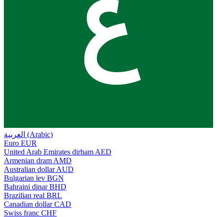
ع
العربية (Arabic)
Euro
EUR
United Arab Emirates dirham
AED
Armenian dram
AMD
Australian dollar
AUD
Bulgarian lev
BGN
Bahraini dinar
BHD
Brazilian real
BRL
Canadian dollar
CAD
Swiss franc
CHF