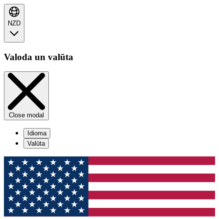
NZD
Valoda un valūta
Close modal
Idioma
Valūta