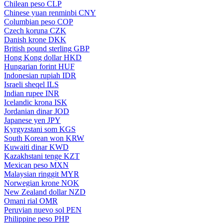
Chilean peso
CLP
Chinese yuan renminbi
CNY
Columbian peso
COP
Czech koruna
CZK
Danish krone
DKK
British pound sterling
GBP
Hong Kong dollar
HKD
Hungarian forint
HUF
Indonesian rupiah
IDR
Israeli sheqel
ILS
Indian rupee
INR
Icelandic krona
ISK
Jordanian dinar
JOD
Japanese yen
JPY
Kyrgyzstani som
KGS
South Korean won
KRW
Kuwaiti dinar
KWD
Kazakhstani tenge
KZT
Mexican peso
MXN
Malaysian ringgit
MYR
Norwegian krone
NOK
New Zealand dollar
NZD
Omani rial
OMR
Peruvian nuevo sol
PEN
Philippine peso
PHP