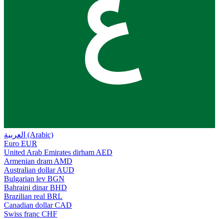
ع
العربية (Arabic)
Euro
EUR
United Arab Emirates dirham
AED
Armenian dram
AMD
Australian dollar
AUD
Bulgarian lev
BGN
Bahraini dinar
BHD
Brazilian real
BRL
Canadian dollar
CAD
Swiss franc
CHF