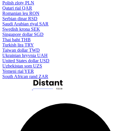
Polish zloty
PLN
Qatari rial
QAR
Romanian leu
RON
Serbian dinar
RSD
Saudi Arabian riyal
SAR
Swedish krona
SEK
Singapore dollar
SGD
Thai baht
THB
Turkish lira
TRY
Taiwan dollar
TWD
Ukrainian hryvnia
UAH
United States dollar
USD
Uzbekistan som
UZS
Yemeni rial
YER
South African rand
ZAR