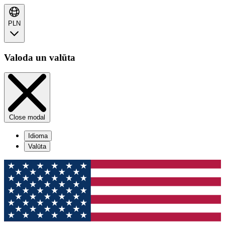
PLN
Valoda un valūta
Close modal
Idioma
Valūta