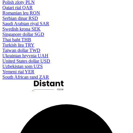
Polish zloty
PLN
Qatari rial
QAR
Romanian leu
RON
Serbian dinar
RSD
Saudi Arabian riyal
SAR
Swedish krona
SEK
Singapore dollar
SGD
Thai baht
THB
Turkish lira
TRY
Taiwan dollar
TWD
Ukrainian hryvnia
UAH
United States dollar
USD
Uzbekistan som
UZS
Yemeni rial
YER
South African rand
ZAR