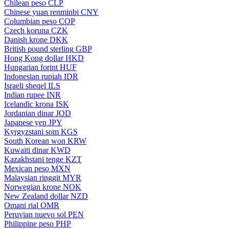
Chilean peso
CLP
Chinese yuan renminbi
CNY
Columbian peso
COP
Czech koruna
CZK
Danish krone
DKK
British pound sterling
GBP
Hong Kong dollar
HKD
Hungarian forint
HUF
Indonesian rupiah
IDR
Israeli sheqel
ILS
Indian rupee
INR
Icelandic krona
ISK
Jordanian dinar
JOD
Japanese yen
JPY
Kyrgyzstani som
KGS
South Korean won
KRW
Kuwaiti dinar
KWD
Kazakhstani tenge
KZT
Mexican peso
MXN
Malaysian ringgit
MYR
Norwegian krone
NOK
New Zealand dollar
NZD
Omani rial
OMR
Peruvian nuevo sol
PEN
Philippine peso
PHP