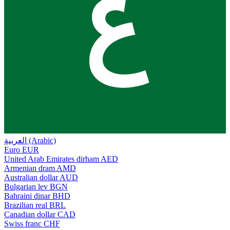
ع
العربية (Arabic)
Euro
EUR
United Arab Emirates dirham
AED
Armenian dram
AMD
Australian dollar
AUD
Bulgarian lev
BGN
Bahraini dinar
BHD
Brazilian real
BRL
Canadian dollar
CAD
Swiss franc
CHF