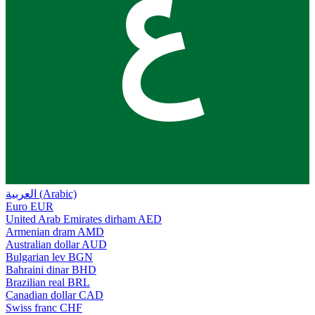
ع
العربية (Arabic)
Euro
EUR
United Arab Emirates dirham
AED
Armenian dram
AMD
Australian dollar
AUD
Bulgarian lev
BGN
Bahraini dinar
BHD
Brazilian real
BRL
Canadian dollar
CAD
Swiss franc
CHF