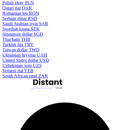
Polish zloty
PLN
Qatari rial
QAR
Romanian leu
RON
Serbian dinar
RSD
Saudi Arabian riyal
SAR
Swedish krona
SEK
Singapore dollar
SGD
Thai baht
THB
Turkish lira
TRY
Taiwan dollar
TWD
Ukrainian hryvnia
UAH
United States dollar
USD
Uzbekistan som
UZS
Yemeni rial
YER
South African rand
ZAR