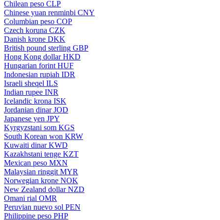
Chilean peso
CLP
Chinese yuan renminbi
CNY
Columbian peso
COP
Czech koruna
CZK
Danish krone
DKK
British pound sterling
GBP
Hong Kong dollar
HKD
Hungarian forint
HUF
Indonesian rupiah
IDR
Israeli sheqel
ILS
Indian rupee
INR
Icelandic krona
ISK
Jordanian dinar
JOD
Japanese yen
JPY
Kyrgyzstani som
KGS
South Korean won
KRW
Kuwaiti dinar
KWD
Kazakhstani tenge
KZT
Mexican peso
MXN
Malaysian ringgit
MYR
Norwegian krone
NOK
New Zealand dollar
NZD
Omani rial
OMR
Peruvian nuevo sol
PEN
Philippine peso
PHP