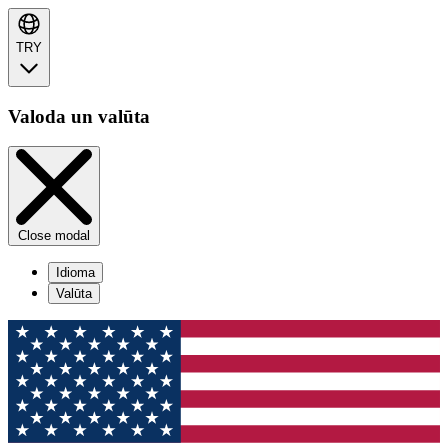
TRY
Valoda un valūta
Close modal
Idioma
Valūta