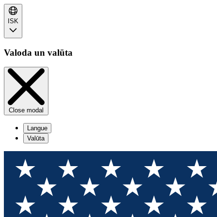
ISK
Valoda un valūta
Close modal
Langue
Valūta