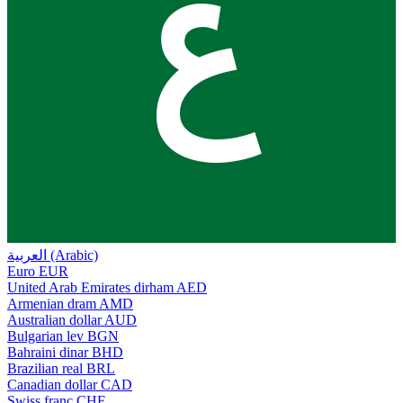
ع
العربية (Arabic)
Euro
EUR
United Arab Emirates dirham
AED
Armenian dram
AMD
Australian dollar
AUD
Bulgarian lev
BGN
Bahraini dinar
BHD
Brazilian real
BRL
Canadian dollar
CAD
Swiss franc
CHF