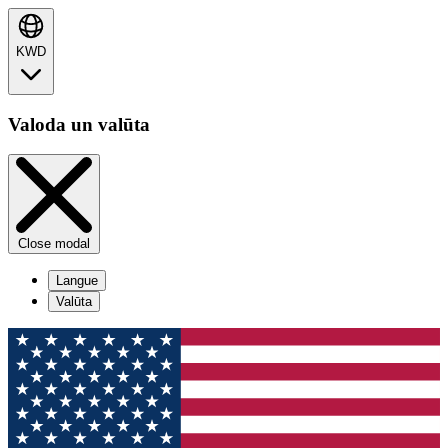
KWD
Valoda un valūta
Close modal
Langue
Valūta