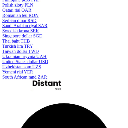
Polish zloty
PLN
Qatari rial
QAR
Romanian leu
RON
Serbian dinar
RSD
Saudi Arabian riyal
SAR
Swedish krona
SEK
Singapore dollar
SGD
Thai baht
THB
Turkish lira
TRY
Taiwan dollar
TWD
Ukrainian hryvnia
UAH
United States dollar
USD
Uzbekistan som
UZS
Yemeni rial
YER
South African rand
ZAR