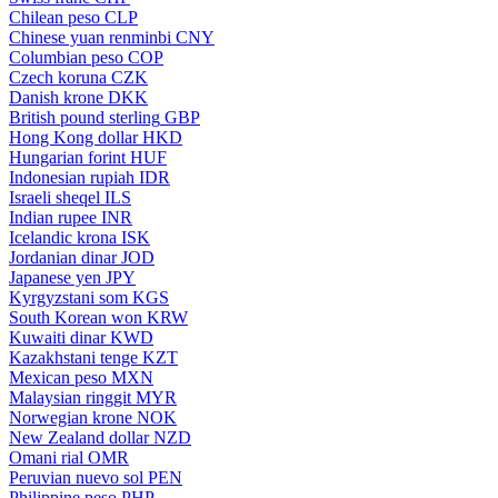
Chilean peso
CLP
Chinese yuan renminbi
CNY
Columbian peso
COP
Czech koruna
CZK
Danish krone
DKK
British pound sterling
GBP
Hong Kong dollar
HKD
Hungarian forint
HUF
Indonesian rupiah
IDR
Israeli sheqel
ILS
Indian rupee
INR
Icelandic krona
ISK
Jordanian dinar
JOD
Japanese yen
JPY
Kyrgyzstani som
KGS
South Korean won
KRW
Kuwaiti dinar
KWD
Kazakhstani tenge
KZT
Mexican peso
MXN
Malaysian ringgit
MYR
Norwegian krone
NOK
New Zealand dollar
NZD
Omani rial
OMR
Peruvian nuevo sol
PEN
Philippine peso
PHP