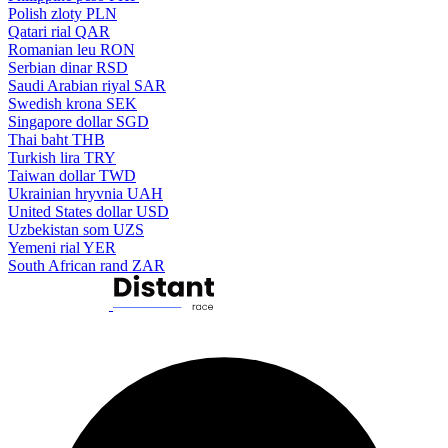
Polish zloty
PLN
Qatari rial
QAR
Romanian leu
RON
Serbian dinar
RSD
Saudi Arabian riyal
SAR
Swedish krona
SEK
Singapore dollar
SGD
Thai baht
THB
Turkish lira
TRY
Taiwan dollar
TWD
Ukrainian hryvnia
UAH
United States dollar
USD
Uzbekistan som
UZS
Yemeni rial
YER
South African rand
ZAR