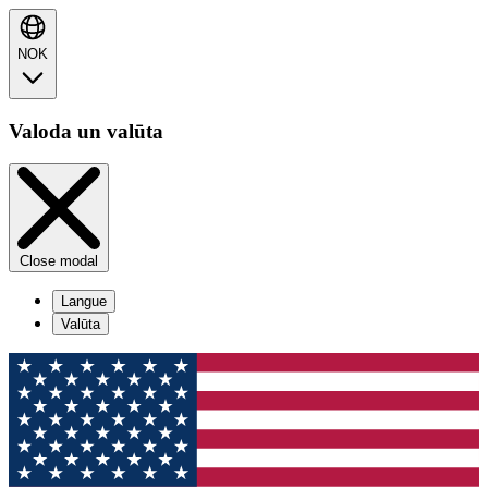
NOK
Valoda un valūta
Close modal
Langue
Valūta