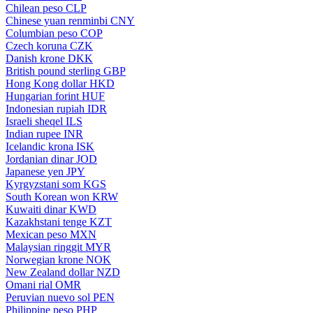
Chilean peso
CLP
Chinese yuan renminbi
CNY
Columbian peso
COP
Czech koruna
CZK
Danish krone
DKK
British pound sterling
GBP
Hong Kong dollar
HKD
Hungarian forint
HUF
Indonesian rupiah
IDR
Israeli sheqel
ILS
Indian rupee
INR
Icelandic krona
ISK
Jordanian dinar
JOD
Japanese yen
JPY
Kyrgyzstani som
KGS
South Korean won
KRW
Kuwaiti dinar
KWD
Kazakhstani tenge
KZT
Mexican peso
MXN
Malaysian ringgit
MYR
Norwegian krone
NOK
New Zealand dollar
NZD
Omani rial
OMR
Peruvian nuevo sol
PEN
Philippine peso
PHP