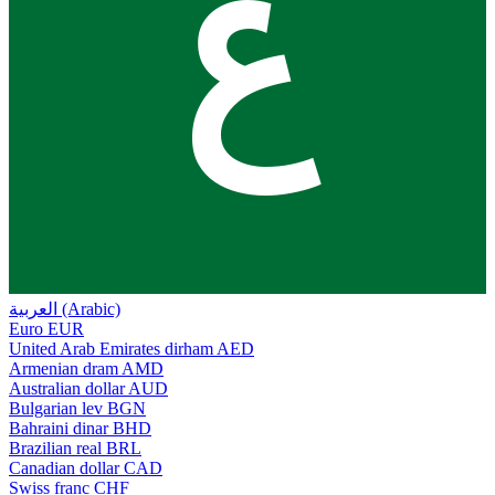
ع
العربية (Arabic)
Euro
EUR
United Arab Emirates dirham
AED
Armenian dram
AMD
Australian dollar
AUD
Bulgarian lev
BGN
Bahraini dinar
BHD
Brazilian real
BRL
Canadian dollar
CAD
Swiss franc
CHF