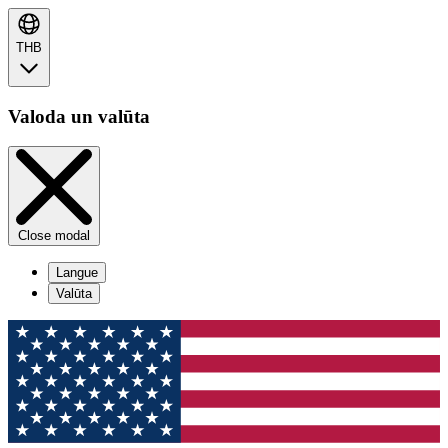
THB
Valoda un valūta
Close modal
Langue
Valūta