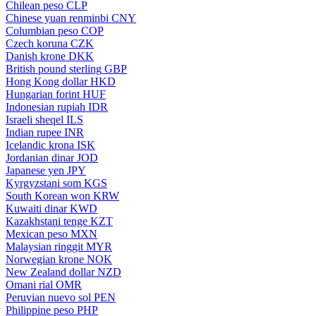
Chilean peso
CLP
Chinese yuan renminbi
CNY
Columbian peso
COP
Czech koruna
CZK
Danish krone
DKK
British pound sterling
GBP
Hong Kong dollar
HKD
Hungarian forint
HUF
Indonesian rupiah
IDR
Israeli sheqel
ILS
Indian rupee
INR
Icelandic krona
ISK
Jordanian dinar
JOD
Japanese yen
JPY
Kyrgyzstani som
KGS
South Korean won
KRW
Kuwaiti dinar
KWD
Kazakhstani tenge
KZT
Mexican peso
MXN
Malaysian ringgit
MYR
Norwegian krone
NOK
New Zealand dollar
NZD
Omani rial
OMR
Peruvian nuevo sol
PEN
Philippine peso
PHP