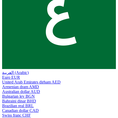
ع
العربية (Arabic)
Euro
EUR
United Arab Emirates dirham
AED
Armenian dram
AMD
Australian dollar
AUD
Bulgarian lev
BGN
Bahraini dinar
BHD
Brazilian real
BRL
Canadian dollar
CAD
Swiss franc
CHF