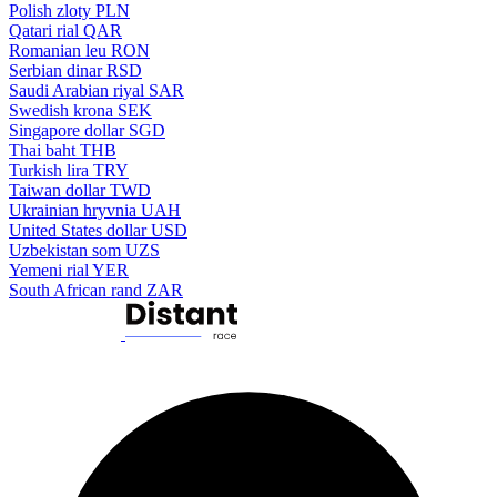
Polish zloty
PLN
Qatari rial
QAR
Romanian leu
RON
Serbian dinar
RSD
Saudi Arabian riyal
SAR
Swedish krona
SEK
Singapore dollar
SGD
Thai baht
THB
Turkish lira
TRY
Taiwan dollar
TWD
Ukrainian hryvnia
UAH
United States dollar
USD
Uzbekistan som
UZS
Yemeni rial
YER
South African rand
ZAR