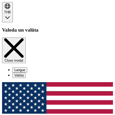
THB
Valoda un valūta
Close modal
Langue
Valūta