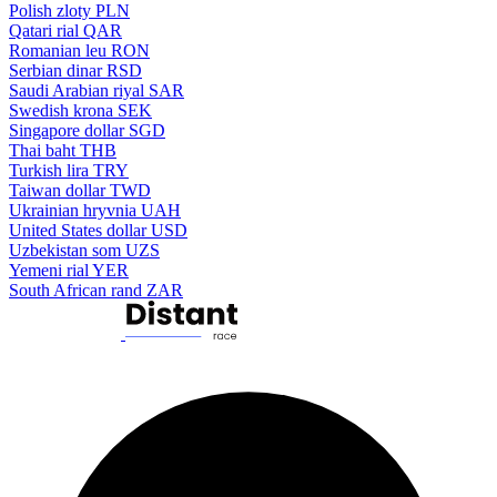
Polish zloty
PLN
Qatari rial
QAR
Romanian leu
RON
Serbian dinar
RSD
Saudi Arabian riyal
SAR
Swedish krona
SEK
Singapore dollar
SGD
Thai baht
THB
Turkish lira
TRY
Taiwan dollar
TWD
Ukrainian hryvnia
UAH
United States dollar
USD
Uzbekistan som
UZS
Yemeni rial
YER
South African rand
ZAR