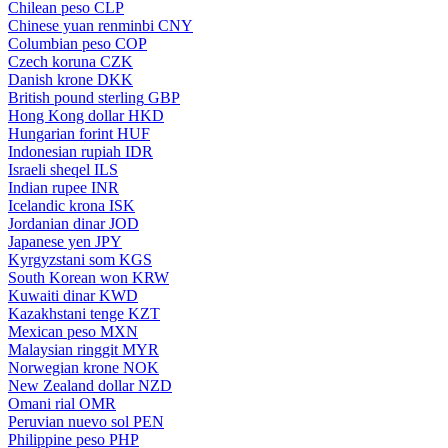
Chilean peso
CLP
Chinese yuan renminbi
CNY
Columbian peso
COP
Czech koruna
CZK
Danish krone
DKK
British pound sterling
GBP
Hong Kong dollar
HKD
Hungarian forint
HUF
Indonesian rupiah
IDR
Israeli sheqel
ILS
Indian rupee
INR
Icelandic krona
ISK
Jordanian dinar
JOD
Japanese yen
JPY
Kyrgyzstani som
KGS
South Korean won
KRW
Kuwaiti dinar
KWD
Kazakhstani tenge
KZT
Mexican peso
MXN
Malaysian ringgit
MYR
Norwegian krone
NOK
New Zealand dollar
NZD
Omani rial
OMR
Peruvian nuevo sol
PEN
Philippine peso
PHP