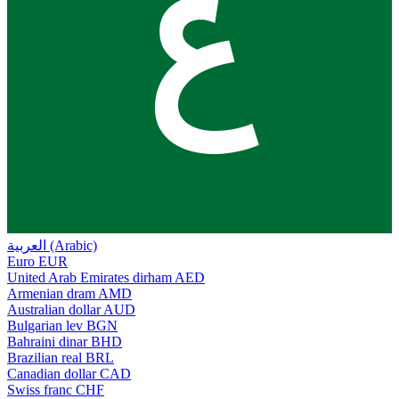
ع
العربية (Arabic)
Euro
EUR
United Arab Emirates dirham
AED
Armenian dram
AMD
Australian dollar
AUD
Bulgarian lev
BGN
Bahraini dinar
BHD
Brazilian real
BRL
Canadian dollar
CAD
Swiss franc
CHF