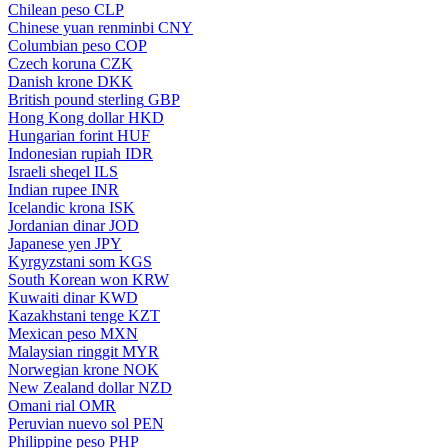
Chilean peso
CLP
Chinese yuan renminbi
CNY
Columbian peso
COP
Czech koruna
CZK
Danish krone
DKK
British pound sterling
GBP
Hong Kong dollar
HKD
Hungarian forint
HUF
Indonesian rupiah
IDR
Israeli sheqel
ILS
Indian rupee
INR
Icelandic krona
ISK
Jordanian dinar
JOD
Japanese yen
JPY
Kyrgyzstani som
KGS
South Korean won
KRW
Kuwaiti dinar
KWD
Kazakhstani tenge
KZT
Mexican peso
MXN
Malaysian ringgit
MYR
Norwegian krone
NOK
New Zealand dollar
NZD
Omani rial
OMR
Peruvian nuevo sol
PEN
Philippine peso
PHP