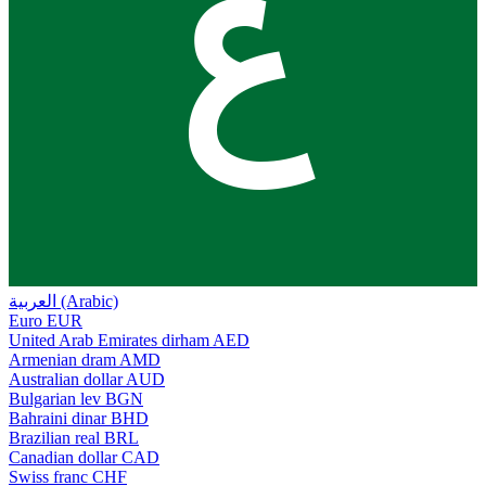
ع
العربية (Arabic)
Euro
EUR
United Arab Emirates dirham
AED
Armenian dram
AMD
Australian dollar
AUD
Bulgarian lev
BGN
Bahraini dinar
BHD
Brazilian real
BRL
Canadian dollar
CAD
Swiss franc
CHF