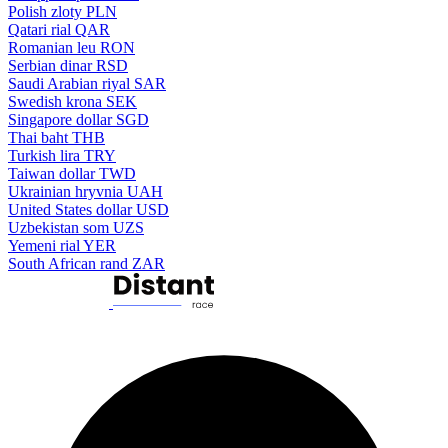
Polish zloty
PLN
Qatari rial
QAR
Romanian leu
RON
Serbian dinar
RSD
Saudi Arabian riyal
SAR
Swedish krona
SEK
Singapore dollar
SGD
Thai baht
THB
Turkish lira
TRY
Taiwan dollar
TWD
Ukrainian hryvnia
UAH
United States dollar
USD
Uzbekistan som
UZS
Yemeni rial
YER
South African rand
ZAR