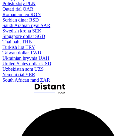
Polish zloty
PLN
Qatari rial
QAR
Romanian leu
RON
Serbian dinar
RSD
Saudi Arabian riyal
SAR
Swedish krona
SEK
Singapore dollar
SGD
Thai baht
THB
Turkish lira
TRY
Taiwan dollar
TWD
Ukrainian hryvnia
UAH
United States dollar
USD
Uzbekistan som
UZS
Yemeni rial
YER
South African rand
ZAR