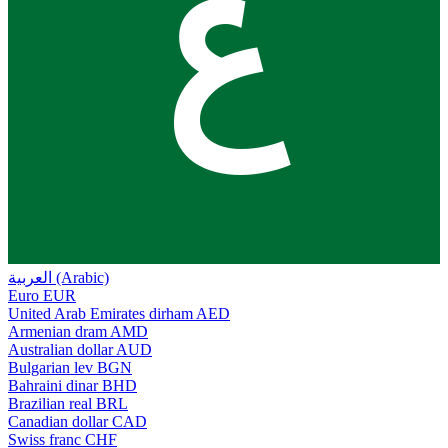
ع
العربية (Arabic)
Euro
EUR
United Arab Emirates dirham
AED
Armenian dram
AMD
Australian dollar
AUD
Bulgarian lev
BGN
Bahraini dinar
BHD
Brazilian real
BRL
Canadian dollar
CAD
Swiss franc
CHF