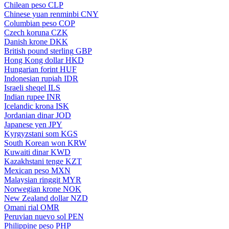
Chilean peso
CLP
Chinese yuan renminbi
CNY
Columbian peso
COP
Czech koruna
CZK
Danish krone
DKK
British pound sterling
GBP
Hong Kong dollar
HKD
Hungarian forint
HUF
Indonesian rupiah
IDR
Israeli sheqel
ILS
Indian rupee
INR
Icelandic krona
ISK
Jordanian dinar
JOD
Japanese yen
JPY
Kyrgyzstani som
KGS
South Korean won
KRW
Kuwaiti dinar
KWD
Kazakhstani tenge
KZT
Mexican peso
MXN
Malaysian ringgit
MYR
Norwegian krone
NOK
New Zealand dollar
NZD
Omani rial
OMR
Peruvian nuevo sol
PEN
Philippine peso
PHP