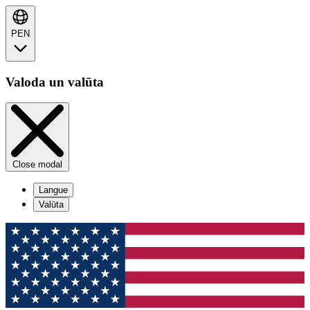
PEN
Valoda un valūta
Close modal
Langue
Valūta