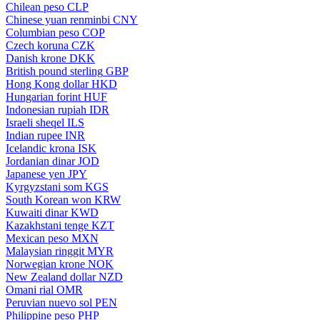
Chilean peso
CLP
Chinese yuan renminbi
CNY
Columbian peso
COP
Czech koruna
CZK
Danish krone
DKK
British pound sterling
GBP
Hong Kong dollar
HKD
Hungarian forint
HUF
Indonesian rupiah
IDR
Israeli sheqel
ILS
Indian rupee
INR
Icelandic krona
ISK
Jordanian dinar
JOD
Japanese yen
JPY
Kyrgyzstani som
KGS
South Korean won
KRW
Kuwaiti dinar
KWD
Kazakhstani tenge
KZT
Mexican peso
MXN
Malaysian ringgit
MYR
Norwegian krone
NOK
New Zealand dollar
NZD
Omani rial
OMR
Peruvian nuevo sol
PEN
Philippine peso
PHP