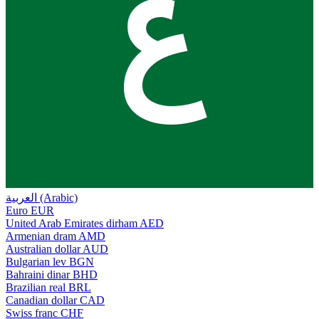
ع
العربية (Arabic)
Euro
EUR
United Arab Emirates dirham
AED
Armenian dram
AMD
Australian dollar
AUD
Bulgarian lev
BGN
Bahraini dinar
BHD
Brazilian real
BRL
Canadian dollar
CAD
Swiss franc
CHF