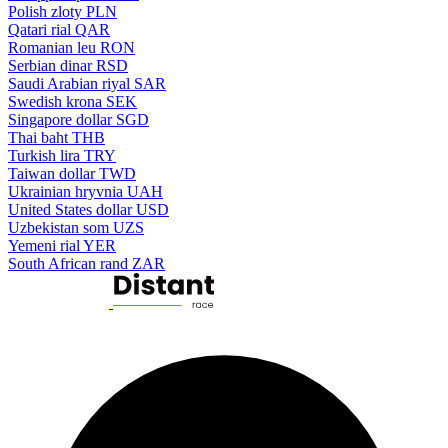
Polish zloty
PLN
Qatari rial
QAR
Romanian leu
RON
Serbian dinar
RSD
Saudi Arabian riyal
SAR
Swedish krona
SEK
Singapore dollar
SGD
Thai baht
THB
Turkish lira
TRY
Taiwan dollar
TWD
Ukrainian hryvnia
UAH
United States dollar
USD
Uzbekistan som
UZS
Yemeni rial
YER
South African rand
ZAR