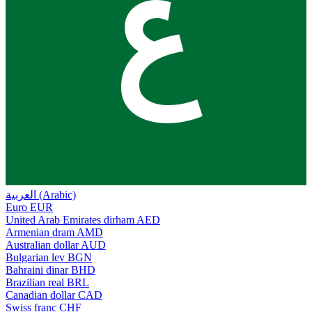
ع
العربية (Arabic)
Euro
EUR
United Arab Emirates dirham
AED
Armenian dram
AMD
Australian dollar
AUD
Bulgarian lev
BGN
Bahraini dinar
BHD
Brazilian real
BRL
Canadian dollar
CAD
Swiss franc
CHF