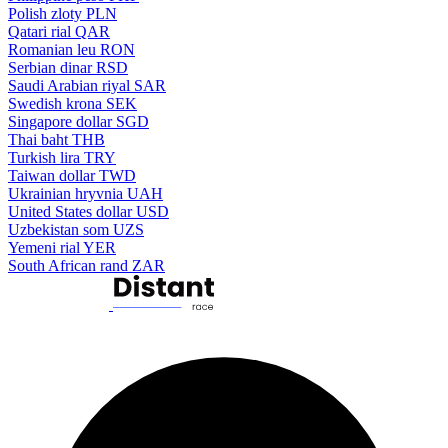
Polish zloty
PLN
Qatari rial
QAR
Romanian leu
RON
Serbian dinar
RSD
Saudi Arabian riyal
SAR
Swedish krona
SEK
Singapore dollar
SGD
Thai baht
THB
Turkish lira
TRY
Taiwan dollar
TWD
Ukrainian hryvnia
UAH
United States dollar
USD
Uzbekistan som
UZS
Yemeni rial
YER
South African rand
ZAR