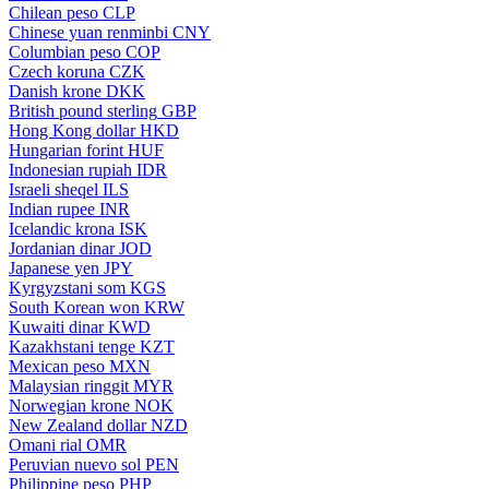
Chilean peso
CLP
Chinese yuan renminbi
CNY
Columbian peso
COP
Czech koruna
CZK
Danish krone
DKK
British pound sterling
GBP
Hong Kong dollar
HKD
Hungarian forint
HUF
Indonesian rupiah
IDR
Israeli sheqel
ILS
Indian rupee
INR
Icelandic krona
ISK
Jordanian dinar
JOD
Japanese yen
JPY
Kyrgyzstani som
KGS
South Korean won
KRW
Kuwaiti dinar
KWD
Kazakhstani tenge
KZT
Mexican peso
MXN
Malaysian ringgit
MYR
Norwegian krone
NOK
New Zealand dollar
NZD
Omani rial
OMR
Peruvian nuevo sol
PEN
Philippine peso
PHP