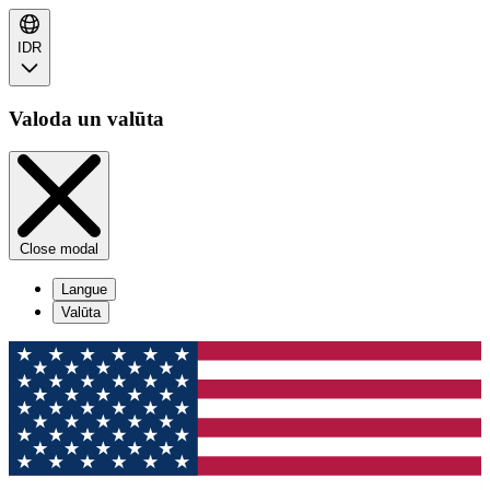
IDR
Valoda un valūta
Close modal
Langue
Valūta