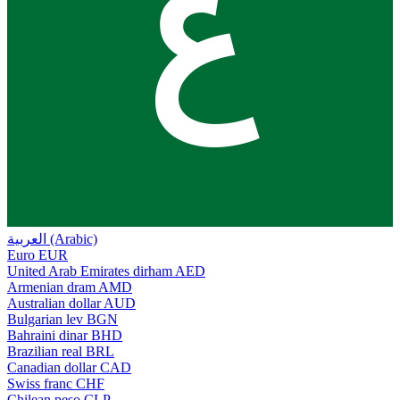
ع
العربية (Arabic)
Euro
EUR
United Arab Emirates dirham
AED
Armenian dram
AMD
Australian dollar
AUD
Bulgarian lev
BGN
Bahraini dinar
BHD
Brazilian real
BRL
Canadian dollar
CAD
Swiss franc
CHF
Chilean peso
CLP