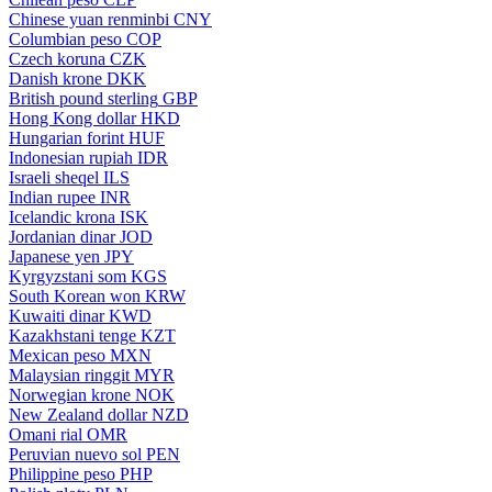
Chinese yuan renminbi
CNY
Columbian peso
COP
Czech koruna
CZK
Danish krone
DKK
British pound sterling
GBP
Hong Kong dollar
HKD
Hungarian forint
HUF
Indonesian rupiah
IDR
Israeli sheqel
ILS
Indian rupee
INR
Icelandic krona
ISK
Jordanian dinar
JOD
Japanese yen
JPY
Kyrgyzstani som
KGS
South Korean won
KRW
Kuwaiti dinar
KWD
Kazakhstani tenge
KZT
Mexican peso
MXN
Malaysian ringgit
MYR
Norwegian krone
NOK
New Zealand dollar
NZD
Omani rial
OMR
Peruvian nuevo sol
PEN
Philippine peso
PHP