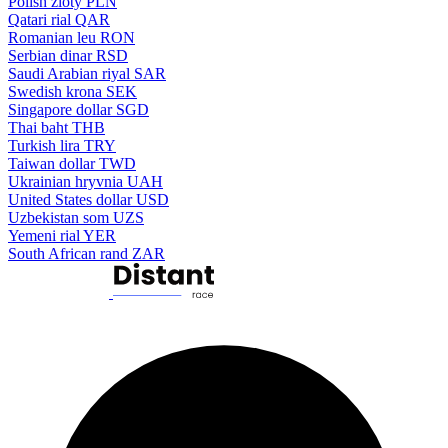
Polish zloty
PLN
Qatari rial
QAR
Romanian leu
RON
Serbian dinar
RSD
Saudi Arabian riyal
SAR
Swedish krona
SEK
Singapore dollar
SGD
Thai baht
THB
Turkish lira
TRY
Taiwan dollar
TWD
Ukrainian hryvnia
UAH
United States dollar
USD
Uzbekistan som
UZS
Yemeni rial
YER
South African rand
ZAR