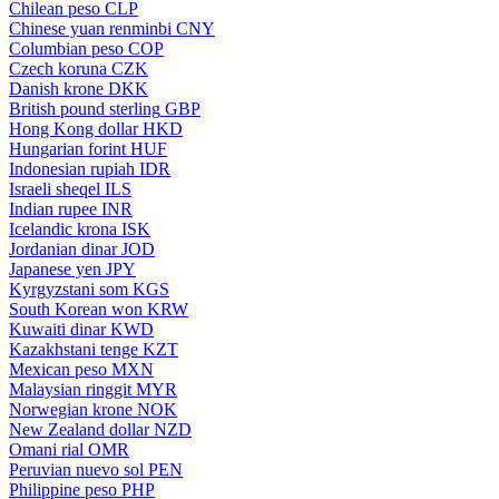
Chilean peso
CLP
Chinese yuan renminbi
CNY
Columbian peso
COP
Czech koruna
CZK
Danish krone
DKK
British pound sterling
GBP
Hong Kong dollar
HKD
Hungarian forint
HUF
Indonesian rupiah
IDR
Israeli sheqel
ILS
Indian rupee
INR
Icelandic krona
ISK
Jordanian dinar
JOD
Japanese yen
JPY
Kyrgyzstani som
KGS
South Korean won
KRW
Kuwaiti dinar
KWD
Kazakhstani tenge
KZT
Mexican peso
MXN
Malaysian ringgit
MYR
Norwegian krone
NOK
New Zealand dollar
NZD
Omani rial
OMR
Peruvian nuevo sol
PEN
Philippine peso
PHP