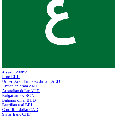
ع
العربية (Arabic)
Euro
EUR
United Arab Emirates dirham
AED
Armenian dram
AMD
Australian dollar
AUD
Bulgarian lev
BGN
Bahraini dinar
BHD
Brazilian real
BRL
Canadian dollar
CAD
Swiss franc
CHF