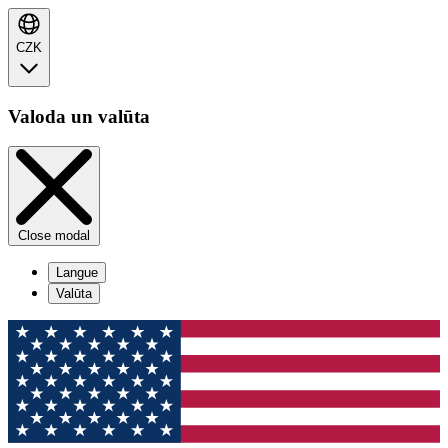
CZK
Valoda un valūta
Close modal
Langue
Valūta