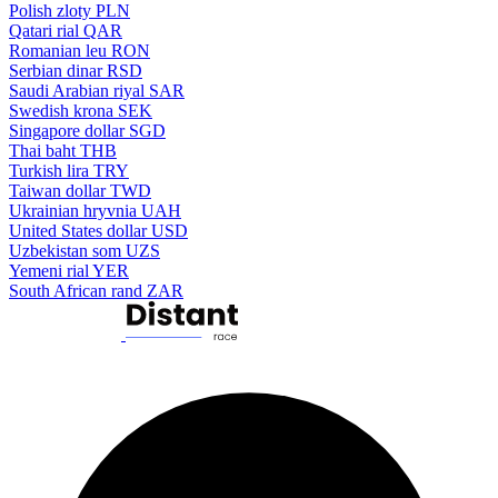
Polish zloty
PLN
Qatari rial
QAR
Romanian leu
RON
Serbian dinar
RSD
Saudi Arabian riyal
SAR
Swedish krona
SEK
Singapore dollar
SGD
Thai baht
THB
Turkish lira
TRY
Taiwan dollar
TWD
Ukrainian hryvnia
UAH
United States dollar
USD
Uzbekistan som
UZS
Yemeni rial
YER
South African rand
ZAR