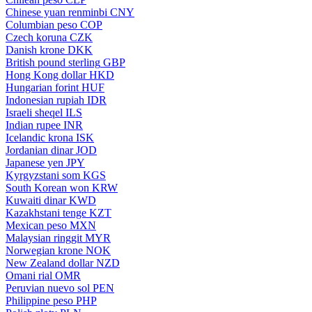
Chinese yuan renminbi
CNY
Columbian peso
COP
Czech koruna
CZK
Danish krone
DKK
British pound sterling
GBP
Hong Kong dollar
HKD
Hungarian forint
HUF
Indonesian rupiah
IDR
Israeli sheqel
ILS
Indian rupee
INR
Icelandic krona
ISK
Jordanian dinar
JOD
Japanese yen
JPY
Kyrgyzstani som
KGS
South Korean won
KRW
Kuwaiti dinar
KWD
Kazakhstani tenge
KZT
Mexican peso
MXN
Malaysian ringgit
MYR
Norwegian krone
NOK
New Zealand dollar
NZD
Omani rial
OMR
Peruvian nuevo sol
PEN
Philippine peso
PHP