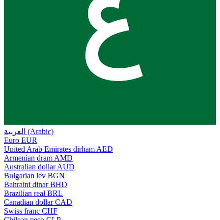
ع
العربية (Arabic)
Euro
EUR
United Arab Emirates dirham
AED
Armenian dram
AMD
Australian dollar
AUD
Bulgarian lev
BGN
Bahraini dinar
BHD
Brazilian real
BRL
Canadian dollar
CAD
Swiss franc
CHF
Chilean peso
CLP