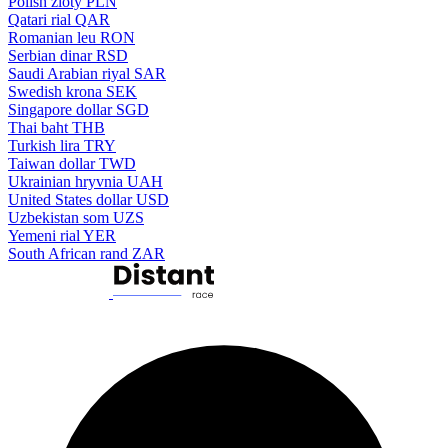
Polish zloty
PLN
Qatari rial
QAR
Romanian leu
RON
Serbian dinar
RSD
Saudi Arabian riyal
SAR
Swedish krona
SEK
Singapore dollar
SGD
Thai baht
THB
Turkish lira
TRY
Taiwan dollar
TWD
Ukrainian hryvnia
UAH
United States dollar
USD
Uzbekistan som
UZS
Yemeni rial
YER
South African rand
ZAR