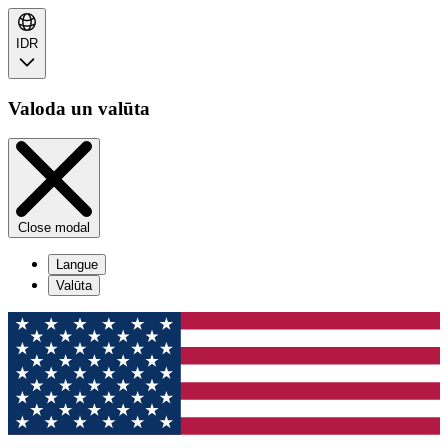
IDR
Valoda un valūta
Close modal
Langue
Valūta