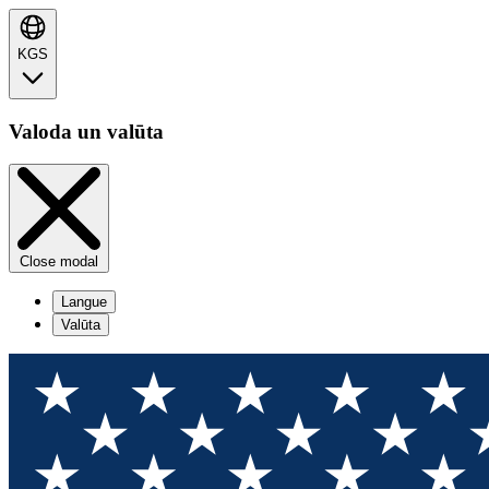
KGS
Valoda un valūta
Close modal
Langue
Valūta