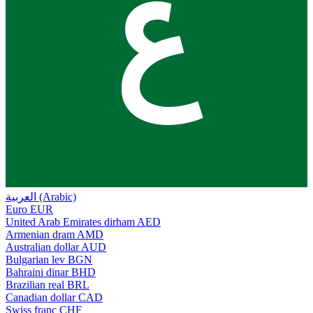
ع
العربية (Arabic)
Euro
EUR
United Arab Emirates dirham
AED
Armenian dram
AMD
Australian dollar
AUD
Bulgarian lev
BGN
Bahraini dinar
BHD
Brazilian real
BRL
Canadian dollar
CAD
Swiss franc
CHF