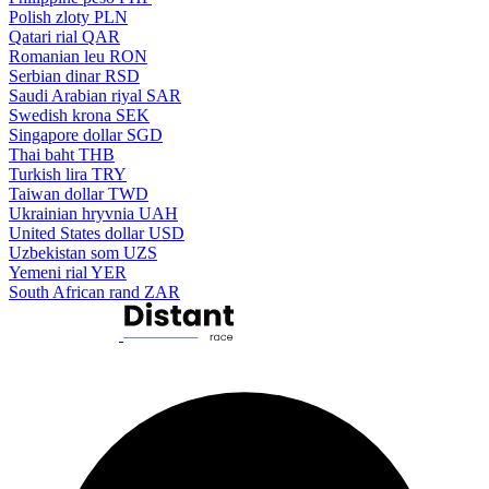
Polish zloty
PLN
Qatari rial
QAR
Romanian leu
RON
Serbian dinar
RSD
Saudi Arabian riyal
SAR
Swedish krona
SEK
Singapore dollar
SGD
Thai baht
THB
Turkish lira
TRY
Taiwan dollar
TWD
Ukrainian hryvnia
UAH
United States dollar
USD
Uzbekistan som
UZS
Yemeni rial
YER
South African rand
ZAR