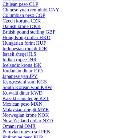
Chilean peso
CLP
Chinese yuan renminbi
CNY
Columbian peso
COP
Czech koruna
CZK
Danish krone
DKK
British pound sterling
GBP
Hong Kong dollar
HKD
Hungarian forint
HUF
Indonesian rupiah
IDR
Israeli sheqel
ILS
Indian rupee
INR
Icelandic krona
ISK
Jordanian dinar
JOD
Japanese yen
JPY
Kyrgyzstani som
KGS
South Korean won
KRW
Kuwaiti dinar
KWD
Kazakhstani tenge
KZT
Mexican peso
MXN
Malaysian ringgit
MYR
Norwegian krone
NOK
New Zealand dollar
NZD
Omani rial
OMR
Peruvian nuevo sol
PEN
Philippine peso
PHP