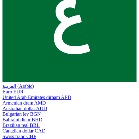
ع
العربية (Arabic)
Euro
EUR
United Arab Emirates dirham
AED
Armenian dram
AMD
Australian dollar
AUD
Bulgarian lev
BGN
Bahraini dinar
BHD
Brazilian real
BRL
Canadian dollar
CAD
Swiss franc
CHF