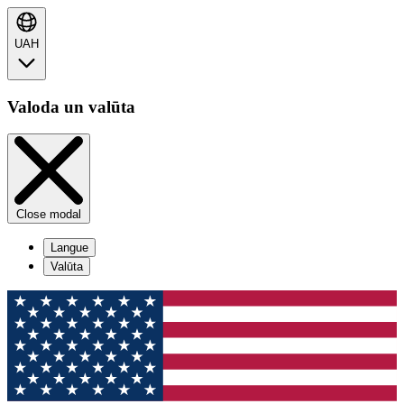
UAH
Valoda un valūta
Close modal
Langue
Valūta