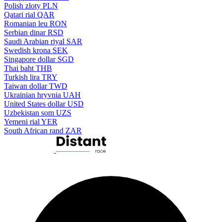
Polish zloty
PLN
Qatari rial
QAR
Romanian leu
RON
Serbian dinar
RSD
Saudi Arabian riyal
SAR
Swedish krona
SEK
Singapore dollar
SGD
Thai baht
THB
Turkish lira
TRY
Taiwan dollar
TWD
Ukrainian hryvnia
UAH
United States dollar
USD
Uzbekistan som
UZS
Yemeni rial
YER
South African rand
ZAR