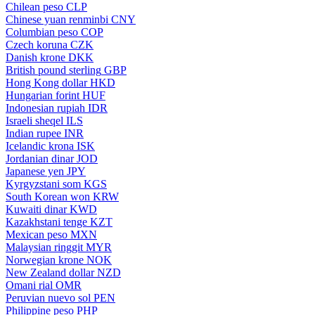
Chilean peso
CLP
Chinese yuan renminbi
CNY
Columbian peso
COP
Czech koruna
CZK
Danish krone
DKK
British pound sterling
GBP
Hong Kong dollar
HKD
Hungarian forint
HUF
Indonesian rupiah
IDR
Israeli sheqel
ILS
Indian rupee
INR
Icelandic krona
ISK
Jordanian dinar
JOD
Japanese yen
JPY
Kyrgyzstani som
KGS
South Korean won
KRW
Kuwaiti dinar
KWD
Kazakhstani tenge
KZT
Mexican peso
MXN
Malaysian ringgit
MYR
Norwegian krone
NOK
New Zealand dollar
NZD
Omani rial
OMR
Peruvian nuevo sol
PEN
Philippine peso
PHP