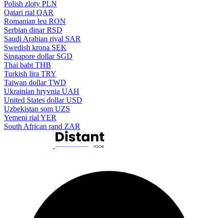
Polish zloty
PLN
Qatari rial
QAR
Romanian leu
RON
Serbian dinar
RSD
Saudi Arabian riyal
SAR
Swedish krona
SEK
Singapore dollar
SGD
Thai baht
THB
Turkish lira
TRY
Taiwan dollar
TWD
Ukrainian hryvnia
UAH
United States dollar
USD
Uzbekistan som
UZS
Yemeni rial
YER
South African rand
ZAR