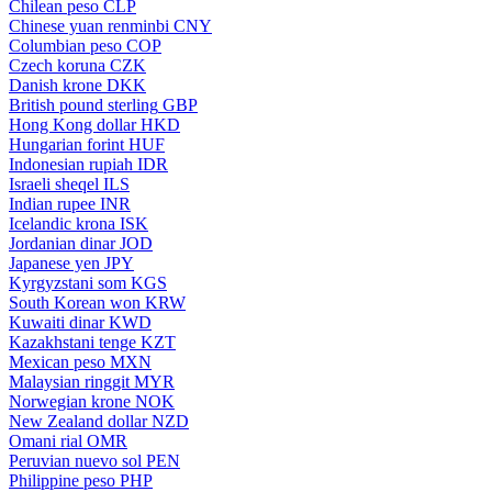
Chilean peso
CLP
Chinese yuan renminbi
CNY
Columbian peso
COP
Czech koruna
CZK
Danish krone
DKK
British pound sterling
GBP
Hong Kong dollar
HKD
Hungarian forint
HUF
Indonesian rupiah
IDR
Israeli sheqel
ILS
Indian rupee
INR
Icelandic krona
ISK
Jordanian dinar
JOD
Japanese yen
JPY
Kyrgyzstani som
KGS
South Korean won
KRW
Kuwaiti dinar
KWD
Kazakhstani tenge
KZT
Mexican peso
MXN
Malaysian ringgit
MYR
Norwegian krone
NOK
New Zealand dollar
NZD
Omani rial
OMR
Peruvian nuevo sol
PEN
Philippine peso
PHP