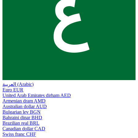
ع
العربية (Arabic)
Euro
EUR
United Arab Emirates dirham
AED
Armenian dram
AMD
Australian dollar
AUD
Bulgarian lev
BGN
Bahraini dinar
BHD
Brazilian real
BRL
Canadian dollar
CAD
Swiss franc
CHF