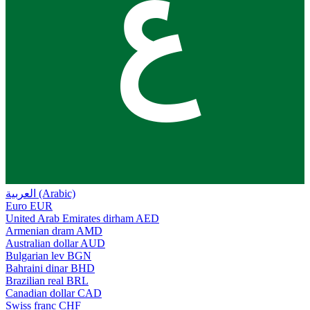
ع
العربية (Arabic)
Euro
EUR
United Arab Emirates dirham
AED
Armenian dram
AMD
Australian dollar
AUD
Bulgarian lev
BGN
Bahraini dinar
BHD
Brazilian real
BRL
Canadian dollar
CAD
Swiss franc
CHF