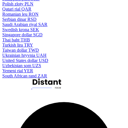
Polish zloty
PLN
Qatari rial
QAR
Romanian leu
RON
Serbian dinar
RSD
Saudi Arabian riyal
SAR
Swedish krona
SEK
Singapore dollar
SGD
Thai baht
THB
Turkish lira
TRY
Taiwan dollar
TWD
Ukrainian hryvnia
UAH
United States dollar
USD
Uzbekistan som
UZS
Yemeni rial
YER
South African rand
ZAR