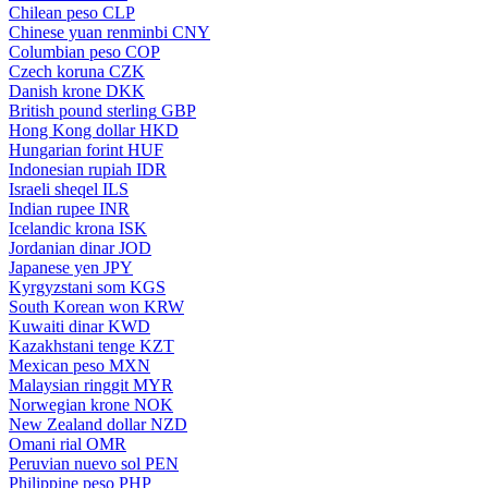
Chilean peso
CLP
Chinese yuan renminbi
CNY
Columbian peso
COP
Czech koruna
CZK
Danish krone
DKK
British pound sterling
GBP
Hong Kong dollar
HKD
Hungarian forint
HUF
Indonesian rupiah
IDR
Israeli sheqel
ILS
Indian rupee
INR
Icelandic krona
ISK
Jordanian dinar
JOD
Japanese yen
JPY
Kyrgyzstani som
KGS
South Korean won
KRW
Kuwaiti dinar
KWD
Kazakhstani tenge
KZT
Mexican peso
MXN
Malaysian ringgit
MYR
Norwegian krone
NOK
New Zealand dollar
NZD
Omani rial
OMR
Peruvian nuevo sol
PEN
Philippine peso
PHP