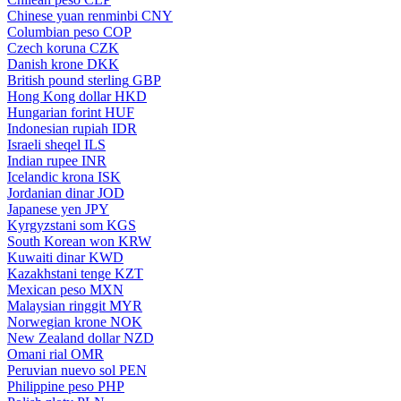
Chinese yuan renminbi
CNY
Columbian peso
COP
Czech koruna
CZK
Danish krone
DKK
British pound sterling
GBP
Hong Kong dollar
HKD
Hungarian forint
HUF
Indonesian rupiah
IDR
Israeli sheqel
ILS
Indian rupee
INR
Icelandic krona
ISK
Jordanian dinar
JOD
Japanese yen
JPY
Kyrgyzstani som
KGS
South Korean won
KRW
Kuwaiti dinar
KWD
Kazakhstani tenge
KZT
Mexican peso
MXN
Malaysian ringgit
MYR
Norwegian krone
NOK
New Zealand dollar
NZD
Omani rial
OMR
Peruvian nuevo sol
PEN
Philippine peso
PHP