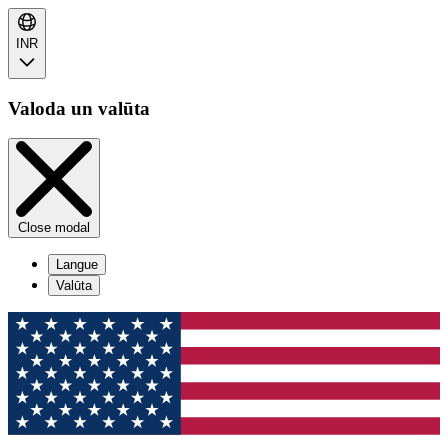
INR
Valoda un valūta
Close modal
Langue
Valūta