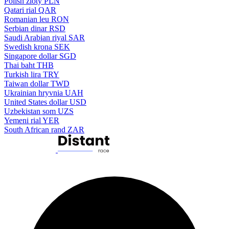
Polish zloty
PLN
Qatari rial
QAR
Romanian leu
RON
Serbian dinar
RSD
Saudi Arabian riyal
SAR
Swedish krona
SEK
Singapore dollar
SGD
Thai baht
THB
Turkish lira
TRY
Taiwan dollar
TWD
Ukrainian hryvnia
UAH
United States dollar
USD
Uzbekistan som
UZS
Yemeni rial
YER
South African rand
ZAR