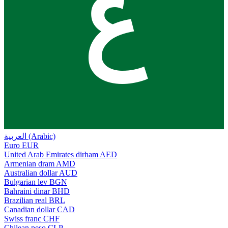
ع
العربية (Arabic)
Euro
EUR
United Arab Emirates dirham
AED
Armenian dram
AMD
Australian dollar
AUD
Bulgarian lev
BGN
Bahraini dinar
BHD
Brazilian real
BRL
Canadian dollar
CAD
Swiss franc
CHF
Chilean peso
CLP