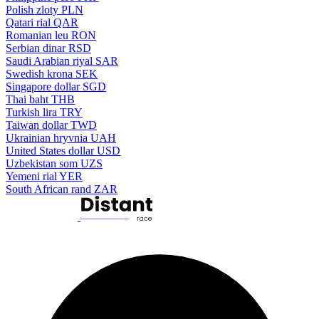
Polish zloty
PLN
Qatari rial
QAR
Romanian leu
RON
Serbian dinar
RSD
Saudi Arabian riyal
SAR
Swedish krona
SEK
Singapore dollar
SGD
Thai baht
THB
Turkish lira
TRY
Taiwan dollar
TWD
Ukrainian hryvnia
UAH
United States dollar
USD
Uzbekistan som
UZS
Yemeni rial
YER
South African rand
ZAR