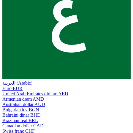
ع
العربية (Arabic)
Euro
EUR
United Arab Emirates dirham
AED
Armenian dram
AMD
Australian dollar
AUD
Bulgarian lev
BGN
Bahraini dinar
BHD
Brazilian real
BRL
Canadian dollar
CAD
Swiss franc
CHF