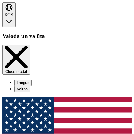
KGS
Valoda un valūta
Close modal
Langue
Valūta