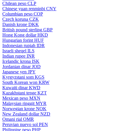
Chilean peso
CLP
Chinese yuan renminbi
CNY
Columbian peso
COP
Czech koruna
CZK
Danish krone
DKK
British pound sterling
GBP
Hong Kong dollar
HKD
Hungarian forint
HUF
Indonesian rupiah
IDR
Israeli sheqel
ILS
Indian rupee
INR
Icelandic krona
ISK
Jordanian dinar
JOD
Japanese yen
JPY
Kyrgyzstani som
KGS
South Korean won
KRW
Kuwaiti dinar
KWD
Kazakhstani tenge
KZT
Mexican peso
MXN
Malaysian ringgit
MYR
Norwegian krone
NOK
New Zealand dollar
NZD
Omani rial
OMR
Peruvian nuevo sol
PEN
Philippine peso
PHP