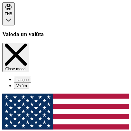
THB
Valoda un valūta
Close modal
Langue
Valūta