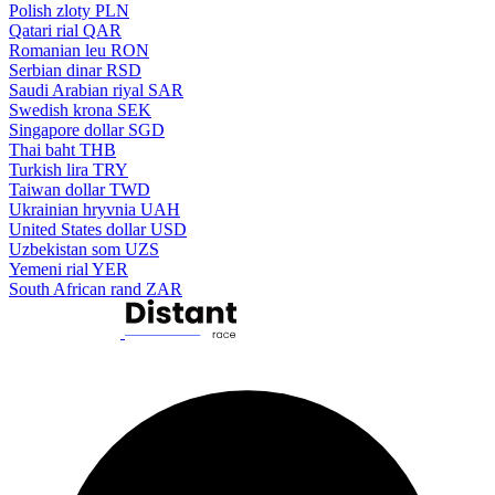
Polish zloty
PLN
Qatari rial
QAR
Romanian leu
RON
Serbian dinar
RSD
Saudi Arabian riyal
SAR
Swedish krona
SEK
Singapore dollar
SGD
Thai baht
THB
Turkish lira
TRY
Taiwan dollar
TWD
Ukrainian hryvnia
UAH
United States dollar
USD
Uzbekistan som
UZS
Yemeni rial
YER
South African rand
ZAR