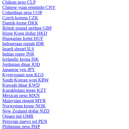
Chilean peso
CLP
Chinese yuan renminbi
CNY
Columbian peso
COP
Czech koruna
CZK
Danish krone
DKK
British pound sterling
GBP
Hong Kong dollar
HKD
Hungarian forint
HUF
Indonesian rupiah
IDR
Israeli sheqel
ILS
Indian rupee
INR
Icelandic krona
ISK
Jordanian dinar
JOD
Japanese yen
JPY
Kyrgyzstani som
KGS
South Korean won
KRW
Kuwaiti dinar
KWD
Kazakhstani tenge
KZT
Mexican peso
MXN
Malaysian ringgit
MYR
Norwegian krone
NOK
New Zealand dollar
NZD
Omani rial
OMR
Peruvian nuevo sol
PEN
Philippine peso
PHP