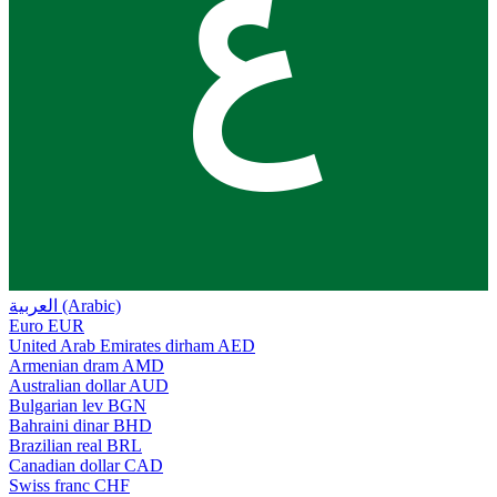
ع
العربية (Arabic)
Euro
EUR
United Arab Emirates dirham
AED
Armenian dram
AMD
Australian dollar
AUD
Bulgarian lev
BGN
Bahraini dinar
BHD
Brazilian real
BRL
Canadian dollar
CAD
Swiss franc
CHF