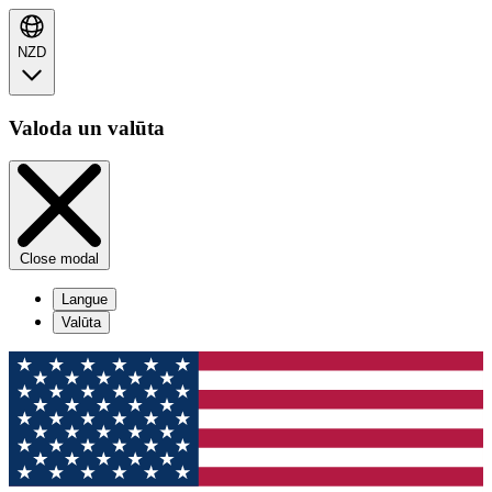
NZD
Valoda un valūta
Close modal
Langue
Valūta