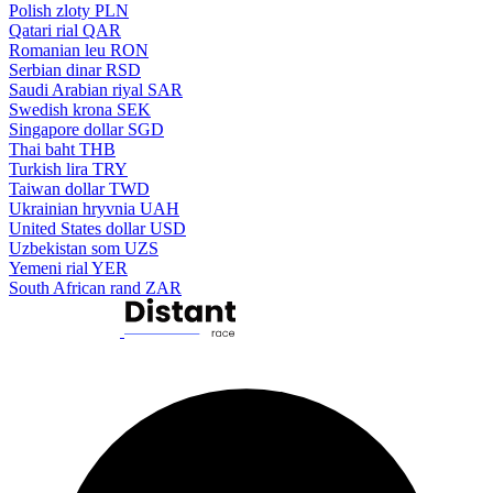
Polish zloty
PLN
Qatari rial
QAR
Romanian leu
RON
Serbian dinar
RSD
Saudi Arabian riyal
SAR
Swedish krona
SEK
Singapore dollar
SGD
Thai baht
THB
Turkish lira
TRY
Taiwan dollar
TWD
Ukrainian hryvnia
UAH
United States dollar
USD
Uzbekistan som
UZS
Yemeni rial
YER
South African rand
ZAR