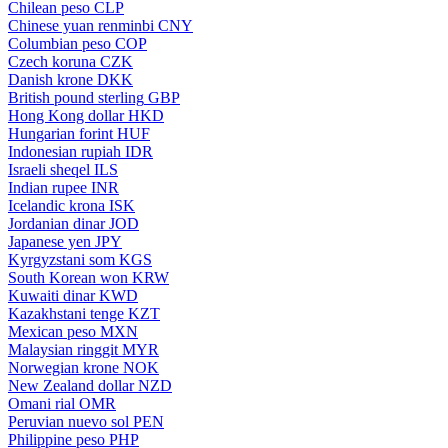
Chilean peso
CLP
Chinese yuan renminbi
CNY
Columbian peso
COP
Czech koruna
CZK
Danish krone
DKK
British pound sterling
GBP
Hong Kong dollar
HKD
Hungarian forint
HUF
Indonesian rupiah
IDR
Israeli sheqel
ILS
Indian rupee
INR
Icelandic krona
ISK
Jordanian dinar
JOD
Japanese yen
JPY
Kyrgyzstani som
KGS
South Korean won
KRW
Kuwaiti dinar
KWD
Kazakhstani tenge
KZT
Mexican peso
MXN
Malaysian ringgit
MYR
Norwegian krone
NOK
New Zealand dollar
NZD
Omani rial
OMR
Peruvian nuevo sol
PEN
Philippine peso
PHP