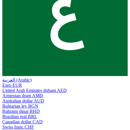
ع
العربية (Arabic)
Euro
EUR
United Arab Emirates dirham
AED
Armenian dram
AMD
Australian dollar
AUD
Bulgarian lev
BGN
Bahraini dinar
BHD
Brazilian real
BRL
Canadian dollar
CAD
Swiss franc
CHF