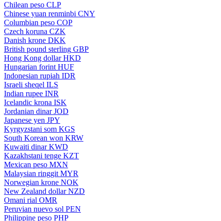
Chilean peso
CLP
Chinese yuan renminbi
CNY
Columbian peso
COP
Czech koruna
CZK
Danish krone
DKK
British pound sterling
GBP
Hong Kong dollar
HKD
Hungarian forint
HUF
Indonesian rupiah
IDR
Israeli sheqel
ILS
Indian rupee
INR
Icelandic krona
ISK
Jordanian dinar
JOD
Japanese yen
JPY
Kyrgyzstani som
KGS
South Korean won
KRW
Kuwaiti dinar
KWD
Kazakhstani tenge
KZT
Mexican peso
MXN
Malaysian ringgit
MYR
Norwegian krone
NOK
New Zealand dollar
NZD
Omani rial
OMR
Peruvian nuevo sol
PEN
Philippine peso
PHP