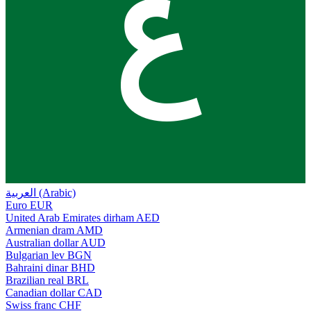
ع
العربية (Arabic)
Euro
EUR
United Arab Emirates dirham
AED
Armenian dram
AMD
Australian dollar
AUD
Bulgarian lev
BGN
Bahraini dinar
BHD
Brazilian real
BRL
Canadian dollar
CAD
Swiss franc
CHF