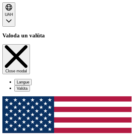
UAH
Valoda un valūta
Close modal
Langue
Valūta