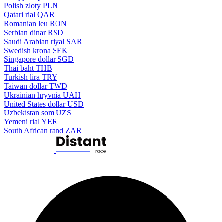
Polish zloty
PLN
Qatari rial
QAR
Romanian leu
RON
Serbian dinar
RSD
Saudi Arabian riyal
SAR
Swedish krona
SEK
Singapore dollar
SGD
Thai baht
THB
Turkish lira
TRY
Taiwan dollar
TWD
Ukrainian hryvnia
UAH
United States dollar
USD
Uzbekistan som
UZS
Yemeni rial
YER
South African rand
ZAR