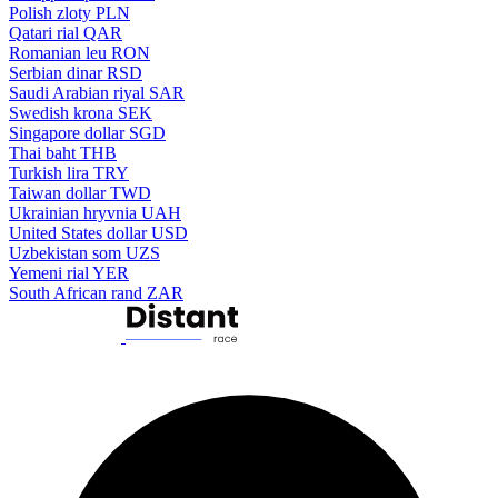
Polish zloty
PLN
Qatari rial
QAR
Romanian leu
RON
Serbian dinar
RSD
Saudi Arabian riyal
SAR
Swedish krona
SEK
Singapore dollar
SGD
Thai baht
THB
Turkish lira
TRY
Taiwan dollar
TWD
Ukrainian hryvnia
UAH
United States dollar
USD
Uzbekistan som
UZS
Yemeni rial
YER
South African rand
ZAR