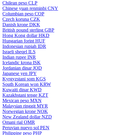
Chilean peso
CLP
Chinese yuan renminbi
CNY
Columbian peso
COP
Czech koruna
CZK
Danish krone
DKK
British pound sterling
GBP
Hong Kong dollar
HKD
Hungarian forint
HUF
Indonesian rupiah
IDR
Israeli sheqel
ILS
Indian rupee
INR
Icelandic krona
ISK
Jordanian dinar
JOD
Japanese yen
JPY
Kyrgyzstani som
KGS
South Korean won
KRW
Kuwaiti dinar
KWD
Kazakhstani tenge
KZT
Mexican peso
MXN
Malaysian ringgit
MYR
Norwegian krone
NOK
New Zealand dollar
NZD
Omani rial
OMR
Peruvian nuevo sol
PEN
Philippine peso
PHP