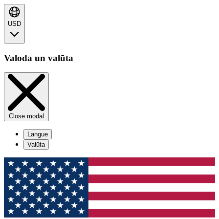
USD
Valoda un valūta
Close modal
Langue
Valūta