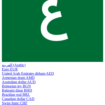
ع
العربية (Arabic)
Euro
EUR
United Arab Emirates dirham
AED
Armenian dram
AMD
Australian dollar
AUD
Bulgarian lev
BGN
Bahraini dinar
BHD
Brazilian real
BRL
Canadian dollar
CAD
Swiss franc
CHF