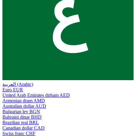
ع
العربية (Arabic)
Euro
EUR
United Arab Emirates dirham
AED
Armenian dram
AMD
Australian dollar
AUD
Bulgarian lev
BGN
Bahraini dinar
BHD
Brazilian real
BRL
Canadian dollar
CAD
Swiss franc
CHF