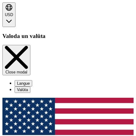
USD
Valoda un valūta
Close modal
Langue
Valūta