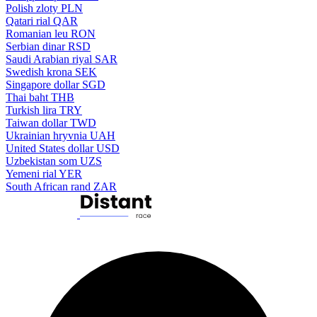
Polish zloty
PLN
Qatari rial
QAR
Romanian leu
RON
Serbian dinar
RSD
Saudi Arabian riyal
SAR
Swedish krona
SEK
Singapore dollar
SGD
Thai baht
THB
Turkish lira
TRY
Taiwan dollar
TWD
Ukrainian hryvnia
UAH
United States dollar
USD
Uzbekistan som
UZS
Yemeni rial
YER
South African rand
ZAR