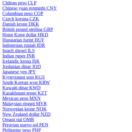
Chilean peso
CLP
Chinese yuan renminbi
CNY
Columbian peso
COP
Czech koruna
CZK
Danish krone
DKK
British pound sterling
GBP
Hong Kong dollar
HKD
Hungarian forint
HUF
Indonesian rupiah
IDR
Israeli sheqel
ILS
Indian rupee
INR
Icelandic krona
ISK
Jordanian dinar
JOD
Japanese yen
JPY
Kyrgyzstani som
KGS
South Korean won
KRW
Kuwaiti dinar
KWD
Kazakhstani tenge
KZT
Mexican peso
MXN
Malaysian ringgit
MYR
Norwegian krone
NOK
New Zealand dollar
NZD
Omani rial
OMR
Peruvian nuevo sol
PEN
Philippine peso
PHP