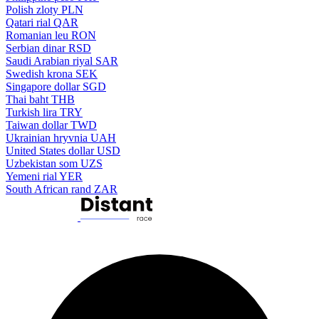
Polish zloty
PLN
Qatari rial
QAR
Romanian leu
RON
Serbian dinar
RSD
Saudi Arabian riyal
SAR
Swedish krona
SEK
Singapore dollar
SGD
Thai baht
THB
Turkish lira
TRY
Taiwan dollar
TWD
Ukrainian hryvnia
UAH
United States dollar
USD
Uzbekistan som
UZS
Yemeni rial
YER
South African rand
ZAR