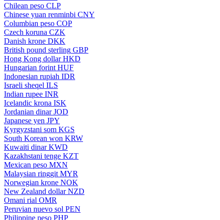
Chilean peso
CLP
Chinese yuan renminbi
CNY
Columbian peso
COP
Czech koruna
CZK
Danish krone
DKK
British pound sterling
GBP
Hong Kong dollar
HKD
Hungarian forint
HUF
Indonesian rupiah
IDR
Israeli sheqel
ILS
Indian rupee
INR
Icelandic krona
ISK
Jordanian dinar
JOD
Japanese yen
JPY
Kyrgyzstani som
KGS
South Korean won
KRW
Kuwaiti dinar
KWD
Kazakhstani tenge
KZT
Mexican peso
MXN
Malaysian ringgit
MYR
Norwegian krone
NOK
New Zealand dollar
NZD
Omani rial
OMR
Peruvian nuevo sol
PEN
Philippine peso
PHP