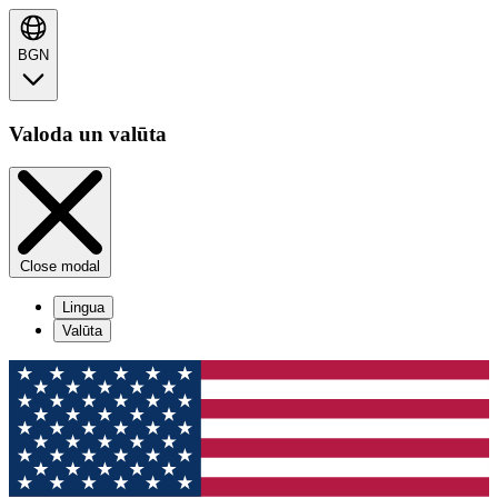
BGN
Valoda un valūta
Close modal
Lingua
Valūta