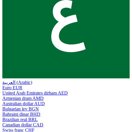
ع
العربية (Arabic)
Euro
EUR
United Arab Emirates dirham
AED
Armenian dram
AMD
Australian dollar
AUD
Bulgarian lev
BGN
Bahraini dinar
BHD
Brazilian real
BRL
Canadian dollar
CAD
Swiss franc
CHF