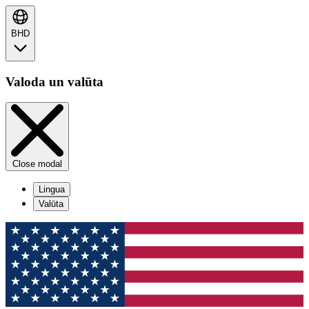
BHD
Valoda un valūta
Close modal
Lingua
Valūta