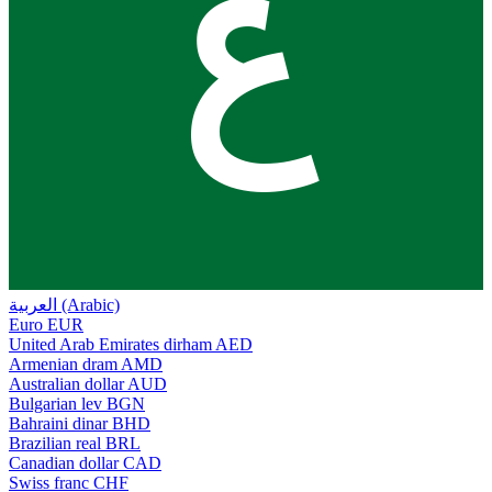
ع
العربية (Arabic)
Euro
EUR
United Arab Emirates dirham
AED
Armenian dram
AMD
Australian dollar
AUD
Bulgarian lev
BGN
Bahraini dinar
BHD
Brazilian real
BRL
Canadian dollar
CAD
Swiss franc
CHF