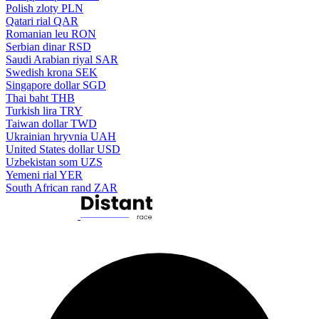
Polish zloty
PLN
Qatari rial
QAR
Romanian leu
RON
Serbian dinar
RSD
Saudi Arabian riyal
SAR
Swedish krona
SEK
Singapore dollar
SGD
Thai baht
THB
Turkish lira
TRY
Taiwan dollar
TWD
Ukrainian hryvnia
UAH
United States dollar
USD
Uzbekistan som
UZS
Yemeni rial
YER
South African rand
ZAR