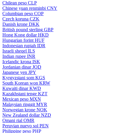
Chilean peso
CLP
Chinese yuan renminbi
CNY
Columbian peso
COP
Czech koruna
CZK
Danish krone
DKK
British pound sterling
GBP
Hong Kong dollar
HKD
Hungarian forint
HUF
Indonesian rupiah
IDR
Israeli sheqel
ILS
Indian rupee
INR
Icelandic krona
ISK
Jordanian dinar
JOD
Japanese yen
JPY
Kyrgyzstani som
KGS
South Korean won
KRW
Kuwaiti dinar
KWD
Kazakhstani tenge
KZT
Mexican peso
MXN
Malaysian ringgit
MYR
Norwegian krone
NOK
New Zealand dollar
NZD
Omani rial
OMR
Peruvian nuevo sol
PEN
Philippine peso
PHP