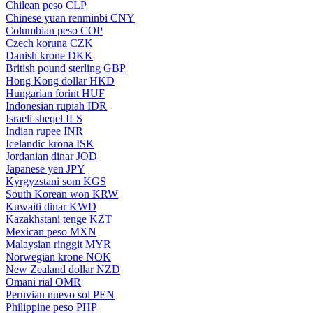
Chilean peso
CLP
Chinese yuan renminbi
CNY
Columbian peso
COP
Czech koruna
CZK
Danish krone
DKK
British pound sterling
GBP
Hong Kong dollar
HKD
Hungarian forint
HUF
Indonesian rupiah
IDR
Israeli sheqel
ILS
Indian rupee
INR
Icelandic krona
ISK
Jordanian dinar
JOD
Japanese yen
JPY
Kyrgyzstani som
KGS
South Korean won
KRW
Kuwaiti dinar
KWD
Kazakhstani tenge
KZT
Mexican peso
MXN
Malaysian ringgit
MYR
Norwegian krone
NOK
New Zealand dollar
NZD
Omani rial
OMR
Peruvian nuevo sol
PEN
Philippine peso
PHP