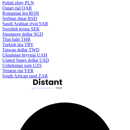
Polish zloty
PLN
Qatari rial
QAR
Romanian leu
RON
Serbian dinar
RSD
Saudi Arabian riyal
SAR
Swedish krona
SEK
Singapore dollar
SGD
Thai baht
THB
Turkish lira
TRY
Taiwan dollar
TWD
Ukrainian hryvnia
UAH
United States dollar
USD
Uzbekistan som
UZS
Yemeni rial
YER
South African rand
ZAR