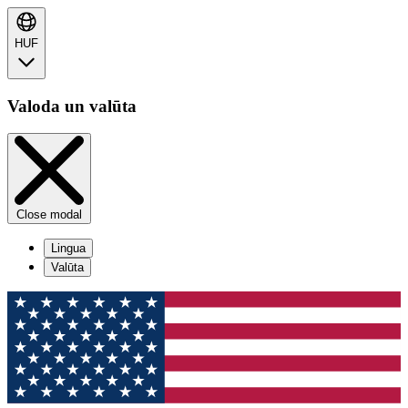
HUF
Valoda un valūta
Close modal
Lingua
Valūta