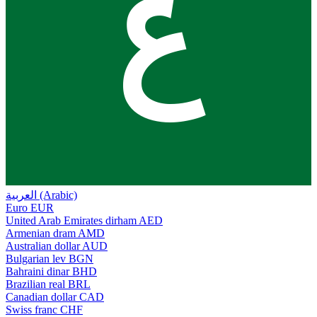
ع
العربية (Arabic)
Euro
EUR
United Arab Emirates dirham
AED
Armenian dram
AMD
Australian dollar
AUD
Bulgarian lev
BGN
Bahraini dinar
BHD
Brazilian real
BRL
Canadian dollar
CAD
Swiss franc
CHF