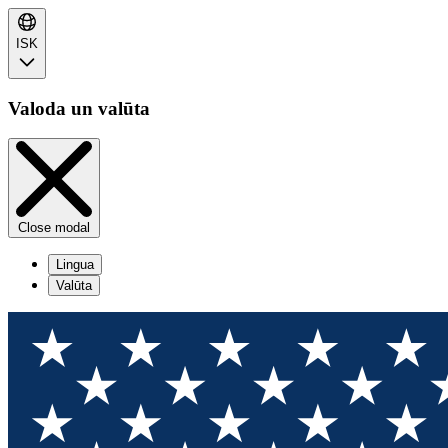
ISK
Valoda un valūta
Close modal
Lingua
Valūta