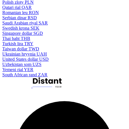
Polish zloty
PLN
Qatari rial
QAR
Romanian leu
RON
Serbian dinar
RSD
Saudi Arabian riyal
SAR
Swedish krona
SEK
Singapore dollar
SGD
Thai baht
THB
Turkish lira
TRY
Taiwan dollar
TWD
Ukrainian hryvnia
UAH
United States dollar
USD
Uzbekistan som
UZS
Yemeni rial
YER
South African rand
ZAR