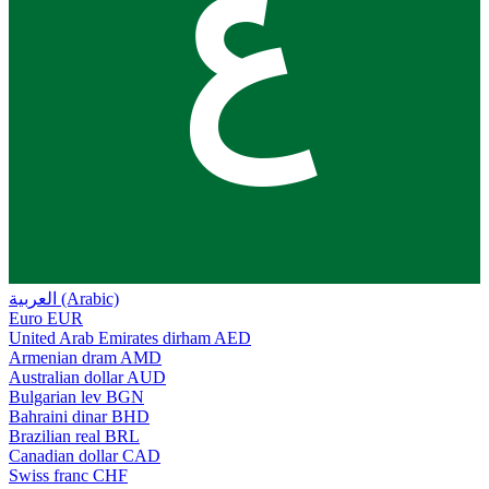
ع
العربية (Arabic)
Euro
EUR
United Arab Emirates dirham
AED
Armenian dram
AMD
Australian dollar
AUD
Bulgarian lev
BGN
Bahraini dinar
BHD
Brazilian real
BRL
Canadian dollar
CAD
Swiss franc
CHF