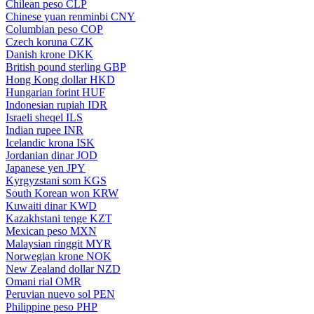
Chilean peso
CLP
Chinese yuan renminbi
CNY
Columbian peso
COP
Czech koruna
CZK
Danish krone
DKK
British pound sterling
GBP
Hong Kong dollar
HKD
Hungarian forint
HUF
Indonesian rupiah
IDR
Israeli sheqel
ILS
Indian rupee
INR
Icelandic krona
ISK
Jordanian dinar
JOD
Japanese yen
JPY
Kyrgyzstani som
KGS
South Korean won
KRW
Kuwaiti dinar
KWD
Kazakhstani tenge
KZT
Mexican peso
MXN
Malaysian ringgit
MYR
Norwegian krone
NOK
New Zealand dollar
NZD
Omani rial
OMR
Peruvian nuevo sol
PEN
Philippine peso
PHP