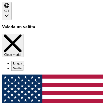
KZT
Valoda un valūta
Close modal
Lingua
Valūta