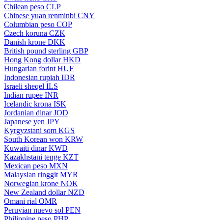
Chilean peso
CLP
Chinese yuan renminbi
CNY
Columbian peso
COP
Czech koruna
CZK
Danish krone
DKK
British pound sterling
GBP
Hong Kong dollar
HKD
Hungarian forint
HUF
Indonesian rupiah
IDR
Israeli sheqel
ILS
Indian rupee
INR
Icelandic krona
ISK
Jordanian dinar
JOD
Japanese yen
JPY
Kyrgyzstani som
KGS
South Korean won
KRW
Kuwaiti dinar
KWD
Kazakhstani tenge
KZT
Mexican peso
MXN
Malaysian ringgit
MYR
Norwegian krone
NOK
New Zealand dollar
NZD
Omani rial
OMR
Peruvian nuevo sol
PEN
Philippine peso
PHP