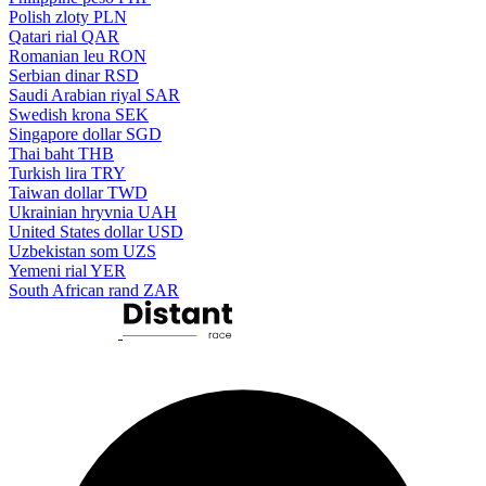
Polish zloty
PLN
Qatari rial
QAR
Romanian leu
RON
Serbian dinar
RSD
Saudi Arabian riyal
SAR
Swedish krona
SEK
Singapore dollar
SGD
Thai baht
THB
Turkish lira
TRY
Taiwan dollar
TWD
Ukrainian hryvnia
UAH
United States dollar
USD
Uzbekistan som
UZS
Yemeni rial
YER
South African rand
ZAR