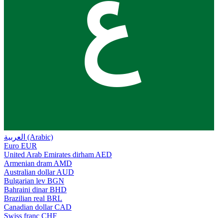
ع
العربية (Arabic)
Euro
EUR
United Arab Emirates dirham
AED
Armenian dram
AMD
Australian dollar
AUD
Bulgarian lev
BGN
Bahraini dinar
BHD
Brazilian real
BRL
Canadian dollar
CAD
Swiss franc
CHF