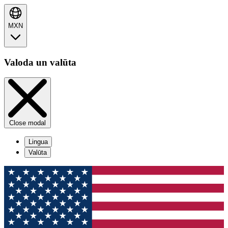
MXN
Valoda un valūta
Close modal
Lingua
Valūta