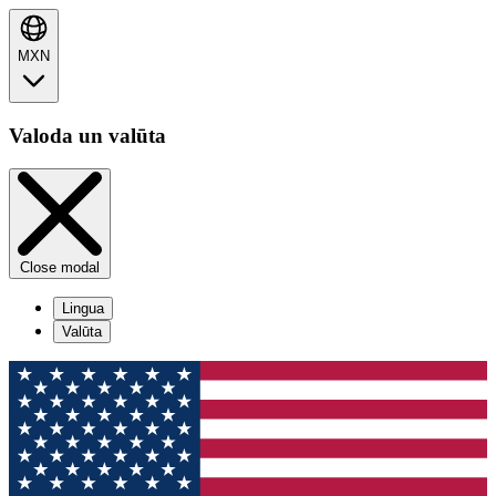
MXN
Valoda un valūta
Close modal
Lingua
Valūta