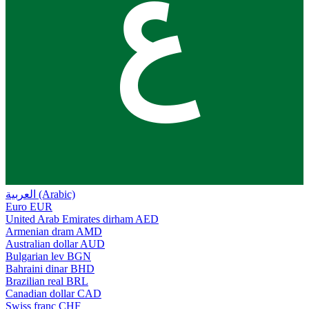
ع
العربية (Arabic)
Euro
EUR
United Arab Emirates dirham
AED
Armenian dram
AMD
Australian dollar
AUD
Bulgarian lev
BGN
Bahraini dinar
BHD
Brazilian real
BRL
Canadian dollar
CAD
Swiss franc
CHF