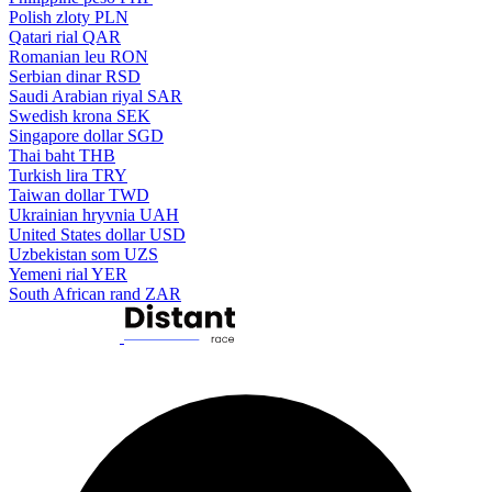
Polish zloty
PLN
Qatari rial
QAR
Romanian leu
RON
Serbian dinar
RSD
Saudi Arabian riyal
SAR
Swedish krona
SEK
Singapore dollar
SGD
Thai baht
THB
Turkish lira
TRY
Taiwan dollar
TWD
Ukrainian hryvnia
UAH
United States dollar
USD
Uzbekistan som
UZS
Yemeni rial
YER
South African rand
ZAR