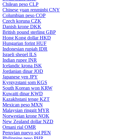
Chilean peso
CLP
Chinese yuan renminbi
CNY
Columbian peso
COP
Czech koruna
CZK
Danish krone
DKK
British pound sterling
GBP
Hong Kong dollar
HKD
Hungarian forint
HUF
Indonesian rupiah
IDR
Israeli sheqel
ILS
Indian rupee
INR
Icelandic krona
ISK
Jordanian dinar
JOD
Japanese yen
JPY
Kyrgyzstani som
KGS
South Korean won
KRW
Kuwaiti dinar
KWD
Kazakhstani tenge
KZT
Mexican peso
MXN
Malaysian ringgit
MYR
Norwegian krone
NOK
New Zealand dollar
NZD
Omani rial
OMR
Peruvian nuevo sol
PEN
Philippine peso
PHP