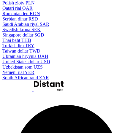
Polish zloty
PLN
Qatari rial
QAR
Romanian leu
RON
Serbian dinar
RSD
Saudi Arabian riyal
SAR
Swedish krona
SEK
Singapore dollar
SGD
Thai baht
THB
Turkish lira
TRY
Taiwan dollar
TWD
Ukrainian hryvnia
UAH
United States dollar
USD
Uzbekistan som
UZS
Yemeni rial
YER
South African rand
ZAR