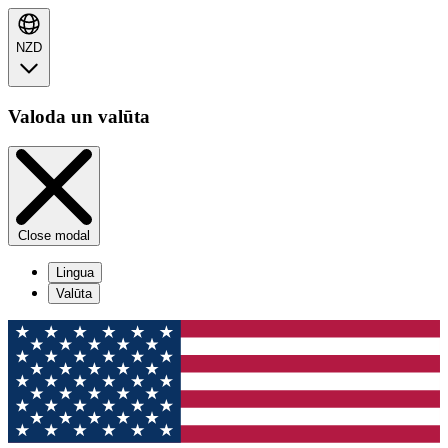
NZD
Valoda un valūta
Close modal
Lingua
Valūta