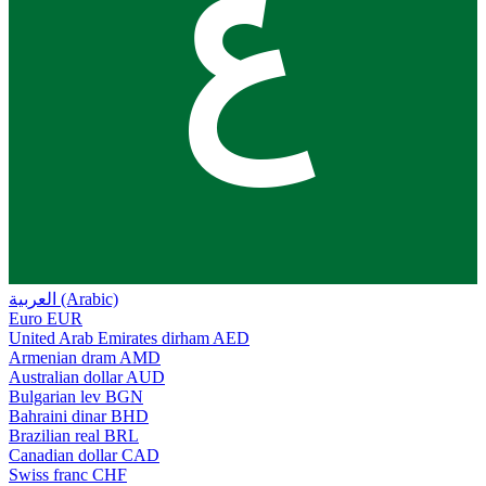
ع
العربية (Arabic)
Euro
EUR
United Arab Emirates dirham
AED
Armenian dram
AMD
Australian dollar
AUD
Bulgarian lev
BGN
Bahraini dinar
BHD
Brazilian real
BRL
Canadian dollar
CAD
Swiss franc
CHF