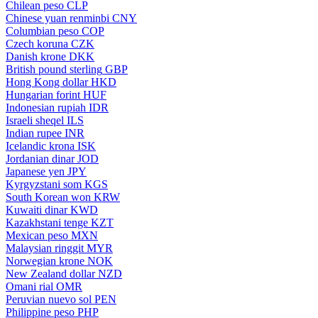
Chilean peso
CLP
Chinese yuan renminbi
CNY
Columbian peso
COP
Czech koruna
CZK
Danish krone
DKK
British pound sterling
GBP
Hong Kong dollar
HKD
Hungarian forint
HUF
Indonesian rupiah
IDR
Israeli sheqel
ILS
Indian rupee
INR
Icelandic krona
ISK
Jordanian dinar
JOD
Japanese yen
JPY
Kyrgyzstani som
KGS
South Korean won
KRW
Kuwaiti dinar
KWD
Kazakhstani tenge
KZT
Mexican peso
MXN
Malaysian ringgit
MYR
Norwegian krone
NOK
New Zealand dollar
NZD
Omani rial
OMR
Peruvian nuevo sol
PEN
Philippine peso
PHP